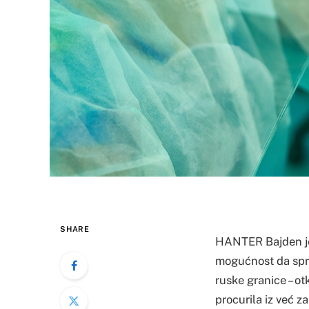
SHARE
HANTER Bajden je 
mogućnost da spro
ruske granice – ot
procurila iz već 