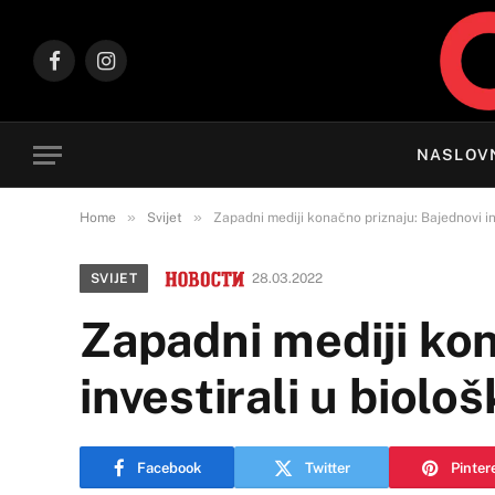
Facebook
Instagram
NASLOV
»
»
Home
Svijet
Zapadni mediji konačno priznaju: Bajednovi inv
SVIJET
28.03.2022
Zapadni mediji kon
investirali u biološ
Facebook
Twitter
Pinter