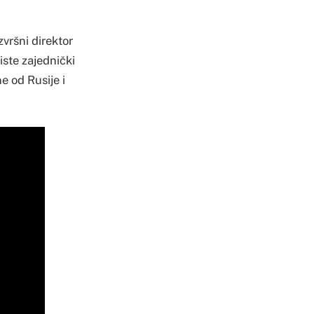
zvršni direktor
iste zajednički
e od Rusije i