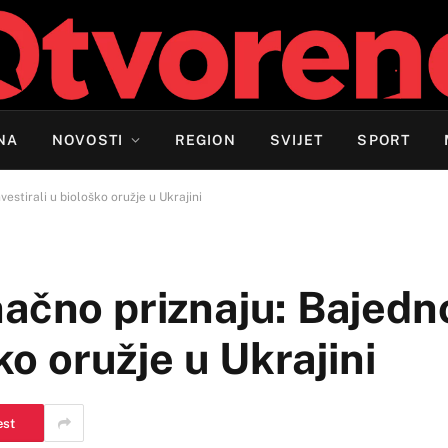
NA
NOVOSTI
REGION
SVIJET
SPORT
estirali u biološko oružje u Ukrajini
ačno priznaju: Bajedn
ko oružje u Ukrajini
est