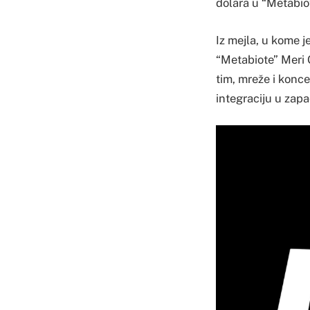
dolara u “Metabio
Iz mejla, u kome j
“Metabiote” Meri G
tim, mreže i konce
integraciju u zapa