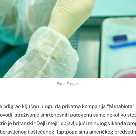
Foto: Freepik
odigrao ključnu ulogu da privatna kompanija “Metabiota” 
vodi istraživanje smrtonosnih patogena samo nekoliko stot
krio je britanski “Dejli mejl” objavljujući minulog vikenda pre
zaboravljenog i oštećenog, laptpopa sina američkog predsedn