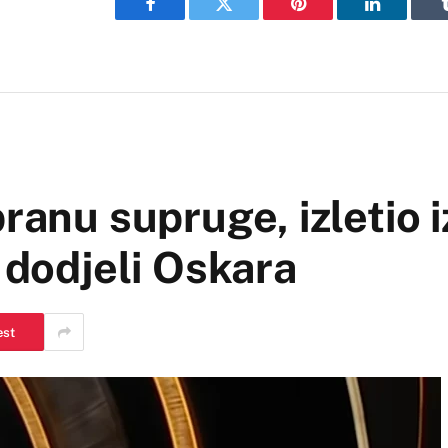
Facebook
Twitter
Pinterest
LinkedIn
ranu supruge, izletio i
 dodjeli Oskara
est