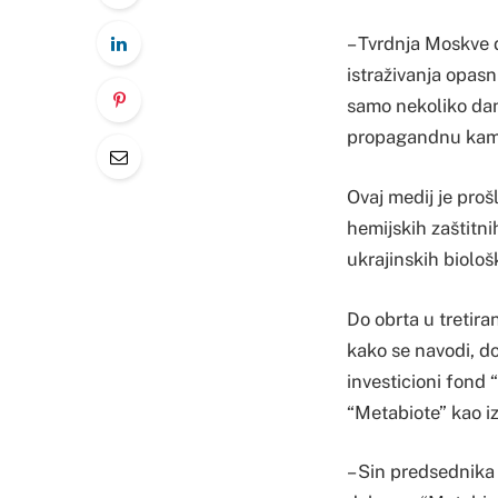
– Tvrdnja Moskve 
istraživanja opasn
samo nekoliko dana
propagandnu kampa
Ovaj medij je proš
hemijskih zaštitni
ukrajinskih biološk
Do obrta u tretira
kako se navodi, d
investicioni fond 
“Metabiote” kao i
– Sin predsednika