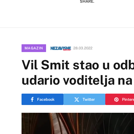
SHARE.
MAGAZIN
28.03.2022
Vil Smit stao u odb
udario voditelja na
Facebook
Twitter
Pinter