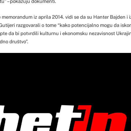
tu” – pokazuju dokumenti.
e memorandum iz aprila 2014. vidi se da su Hanter Bajden i i
utijeri razgovarali o tome “kako potencijalno mogu da iskor
pte da bi potvrdili kulturnu i ekonomsku nezavisnost Ukrajin
dno društvo”.