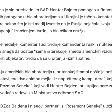
da je sin predsednika SAD Hanter Bajden pomogao u finans
ih patogena u biolaboratorijama u Ukrajini je tačna – konstat
 nakon što je isti medij izvestio da je Rusija pojačala svoju 
nju” iznošenjem tvrdnji o biološkom oružju.
le nedelje, komentarišući tvrdnje komandanta ruskih nuklear
h snaga da postoji “šema interakcije između američkih vladin
ih objekata”, tvrdio da su u pitanju – izmišljotine.
nju američkih biolaboratorija u britanskoj štampi došlo je poš
ostavljena dva obimna mejla “iz napuštenog kompjutera”, koj
“Rozmon Seneka”, koji vodi Hanter Bajden, prikupljao pare z
zvođača radova za Ministarstvo odbrane SAD.
 DŽoa Bajdena i njegovi partneri iz “Rosemont Seneke” uloži