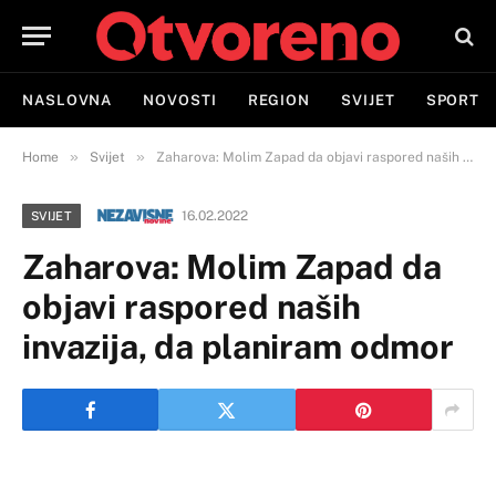
NASLOVNA
NOVOSTI
REGION
SVIJET
SPORT
»
»
Home
Svijet
Zaharova: Molim Zapad da objavi raspored naših invazija, da planiram odmor
16.02.2022
SVIJET
Zaharova: Molim Zapad da
objavi raspored naših
invazija, da planiram odmor