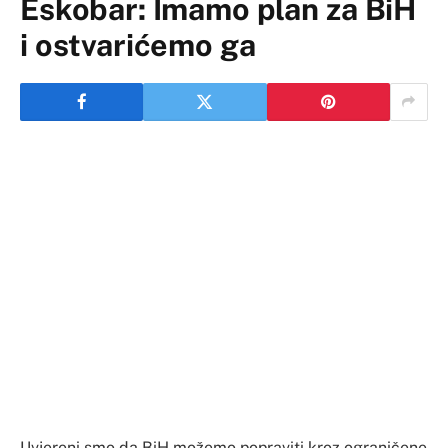
Eskobar: Imamo plan za BiH
i ostvarićemo ga
Uvjereni smo da BiH možemo popraviti kroz ograničene