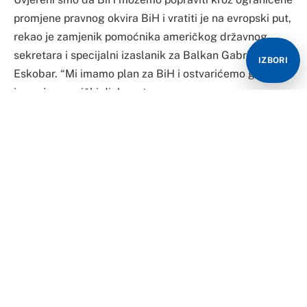
promjene pravnog okvira BiH i vratiti je na evropski put,
rekao je zamjenik pomoćnika američkog državnog
sekretara i specijalni izaslanik za Balkan Gabrijel
IZBORI
Eskobar. “Mi imamo plan za BiH i ostvarićemo ga”,
jasan je američki diplomata.
Eskobar kaže da je vizija SAD za zapadni Balkan to da
region u Evropi, blizak NATO i protkan regionalnim
integracijama.
“Mi smatramo da svaka država ovog regiona treba biti
u Evropskoj uniji i NATO. Oni koji još nisu za to, trebaju
biti gajiti bliže odnose s tom alijansom. Srbija je
dramatično pojačala svoje veze s NATO”, istakao je
Eskobar.