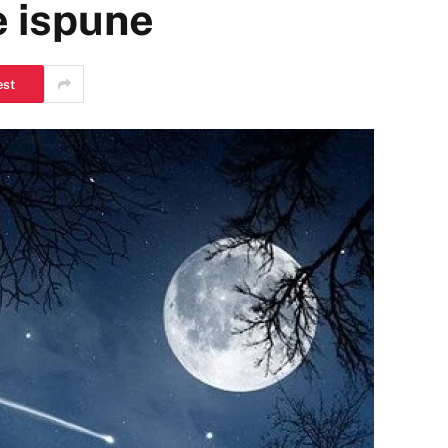
e ispune
est