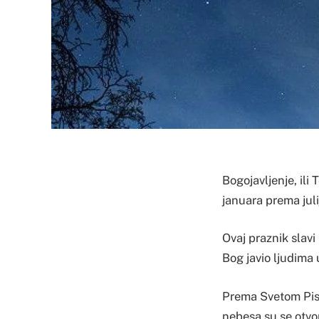
Bogojavljenje, ili 
januara prema jul
Ovaj praznik slavi
Bog javio ljudima 
Prema Svetom Pismu
nebesa su se otvor