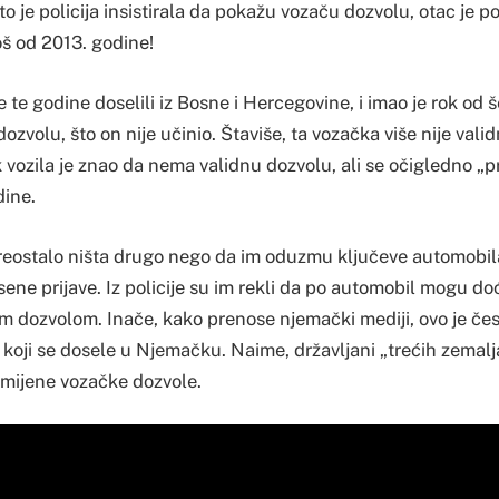
o je policija insistirala da pokažu vozaču dozvolu, otac je 
još od 2013. godine!
 te godine doselili iz Bosne i Hercegovine, i imao je rok od 
ozvolu, što on nije učinio. Štaviše, ta vozačka više nije valid
 vozila je znao da nema validnu dozvolu, ali se očigledno „pr
dine.
reostalo ništa drugo nego da im oduzmu ključeve automobila,
sene prijave. Iz policije su im rekli da po automobil mogu do
 dozvolom. Inače, kako prenose njemački mediji, ovo je če
 koji se dosele u Njemačku. Naime, državljani „trećih zemalj
amijene vozačke dozvole.