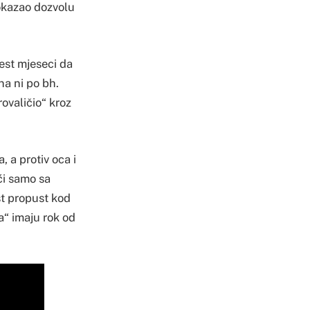
pokazao dozvolu
šest mjeseci da
na ni po bh.
ovaličio“ kroz
 a protiv oca i
ći samo sa
st propust kod
a“ imaju rok od