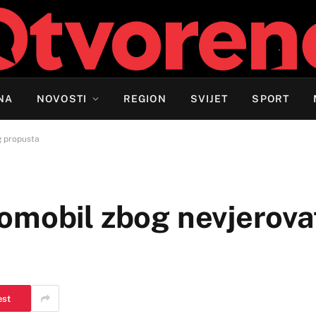
NA
NOVOSTI
REGION
SVIJET
SPORT
g propusta
omobil zbog nevjerov
est