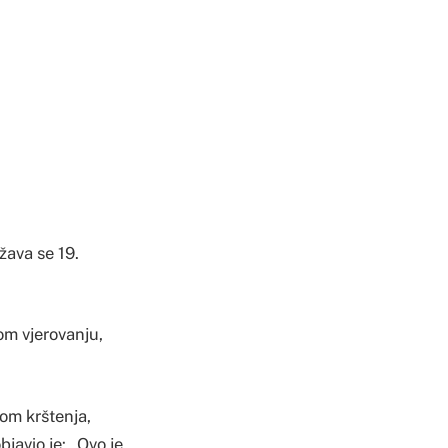
ežava se 19.
om vjerovanju,
kom krštenja,
javio je: „Ovo je