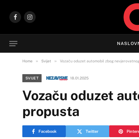
Facebook
Instagram
NASLOV
»
»
Home
Svijet
Vozaču oduzet automobil zbog nevjerovatno
SVIJET
18.01.2025
Vozaču oduzet aut
propusta
Facebook
Twitter
Pinter