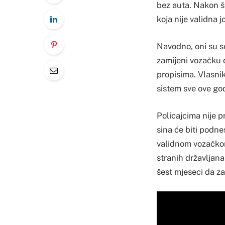
bez auta. Nakon št
koja nije validna 
Navodno, oni su se
zamijeni vozačku d
propisima. Vlasnik
sistem sve ove go
Policajcima nije p
sina će biti podne
validnom vozačkom
stranih državljana
šest mjeseci da z