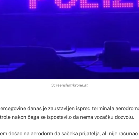
Screenshot/krone.at
Hercegovine danas je zaustavljen ispred terminala aerodr
trole nakon čega se ispostavilo da nema vozačku dozvolu.
em došao na aerodorm da sačeka prijatelja, ali nije računao 