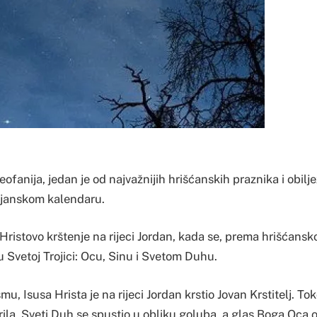
Teofanija, jedan je od najvažnijih hrišćanskih praznika i obilj
ijanskom kalendaru.
 Hristovo krštenje na rijeci Jordan, kada se, prema hrišćansk
u Svetoj Trojici: Ocu, Sinu i Svetom Duhu.
, Isusa Hrista je na rijeci Jordan krstio Jovan Krstitelj. To
ila, Sveti Duh se spustio u obliku goluba, a glas Boga Oca ob