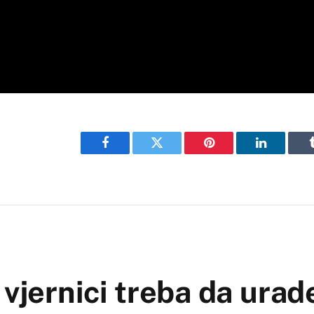
Facebook
Twitter
Pinterest
LinkedIn
 vjernici treba da urad