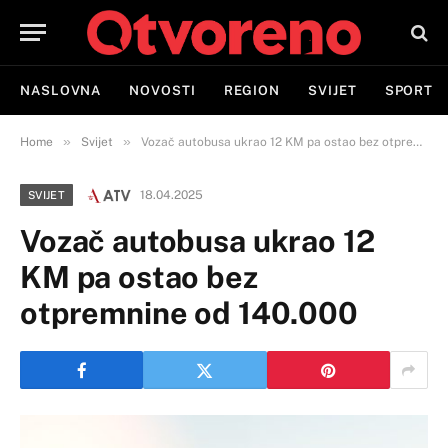
NASLOVNA
NOVOSTI
REGION
SVIJET
SPORT
»
»
Home
Svijet
Vozač autobusa ukrao 12 KM pa ostao bez otpremnine od 140.000
18.04.2025
SVIJET
Vozač autobusa ukrao 12
KM pa ostao bez
otpremnine od 140.000