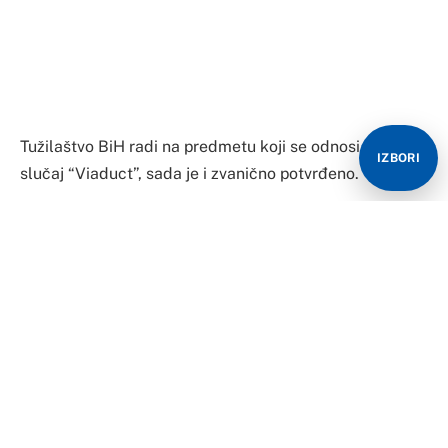
Tužilaštvo BiH radi na predmetu koji se odnosi na
IZBORI
slučaj “Viaduct”, sada je i zvanično potvrđeno.
“Podnesak – obavijest Pravobraniteljstva BiH je
zaprimljena 28. marta ove godine uz prijavu
odvjetničkog ureda, te su dodijeljene u rad
postupajućem tužitelju”, rekli su za “Nezavisne novine”
iz Tužilaštva BiH.
Kako su dodali, raniji predmet koji se odnosi na
preduzeća “Viadukt” i HES Vrbas, odlukom
postupajućeg tužioca, je 29. septembra 2022. godine