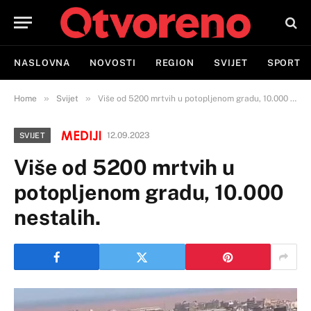
NASLOVNA
NOVOSTI
REGION
SVIJET
SPORT
»
»
Home
Svijet
Više od 5200 mrtvih u potopljenom gradu, 10.000 nestalih.
12.09.2023
SVIJET
Više od 5200 mrtvih u
potopljenom gradu, 10.000
nestalih.