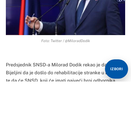
Foto: Twitter / @MiloradDodik
Predsjednik SNSD-a Milorad Dodik rekao je danas u
IZBORI
Bijeljini da je došlo do rehabilitacije stranke u Bijeljini,
te da će SNSD, koji će imati najveći broj odbornika,
okupiti potrebnu većinu u Skupštini grada.
“Većina se neće baviti prošlošću niti radom
gradonačelnika nego će to raditi kontrolni organi. Mi
moramo da napravimo plan za novu Bijeljinu, koja mora
da ide brže, da rehabilituje ulice, da se podigne na viši