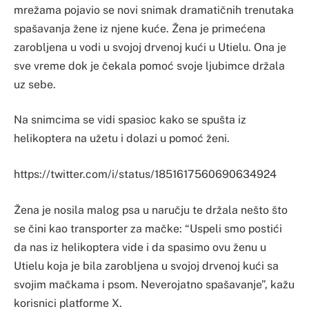
mrežama pojavio se novi snimak dramatičnih trenutaka
spašavanja žene iz njene kuće. Žena je primećena
zarobljena u vodi u svojoj drvenoj kući u Utielu. Ona je
sve vreme dok je čekala pomoć svoje ljubimce držala
uz sebe.
Na snimcima se vidi spasioc kako se spušta iz
helikoptera na užetu i dolazi u pomoć ženi.
https://twitter.com/i/status/1851617560690634924
Žena je nosila malog psa u naručju te držala nešto što
se čini kao transporter za mačke: “Uspeli smo postići
da nas iz helikoptera vide i da spasimo ovu ženu u
Utielu koja je bila zarobljena u svojoj drvenoj kući sa
svojim mačkama i psom. Neverojatno spašavanje”, kažu
korisnici platforme X.