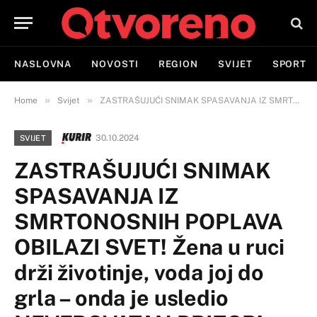
NASLOVNA
NOVOSTI
REGION
SVIJET
SPORT
»
»
Home
Svijet
ZASTRAŠUJUĆI SNIMAK SPASAVANJA IZ SMRTONOSNIH POPLAVA OBILAZI SVET! Žena u ruci drži životinje, voda joj do grla – onda je usledio NEVEROVATAN PRIZOR!
30.10.2024
SVIJET
ZASTRAŠUJUĆI SNIMAK
SPASAVANJA IZ
SMRTONOSNIH POPLAVA
OBILAZI SVET! Žena u ruci
drži životinje, voda joj do
grla – onda je usledio