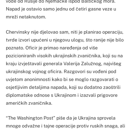
vode od Rusije do Njemačke ispod Baltičkog mora.
Napad je ostavio samo jednu od četiri gasne veze u
mreži netaknutom.
Chervinsky nije djelovao sam, niti je planirao operaciju,
tvrde izvori upućeni u njegovu ulogu, što ranije nije bilo
poznato. Oficir je primao naređenja od više
pozicioniranih visokih ukrajinskih zvaničnika, koji su na
kraju izvještavali generala Valerija Zalužnog, najvišeg
ukrajinskog vojnog oficira. Razgovori su vođeni pod
uvjetom anonimnosti kako bi se moglo razgovarati o
osjetljivim detaljima napada, koji su dodatno zaoštrili
diplomatske odnose s Ukrajinom i izazvali prigovore
američkih zvaničnika.
“The Washington Post” piše da je Ukrajina sprovela
mnoge odvažne i tajne operacije protiv ruskih snaga, ali