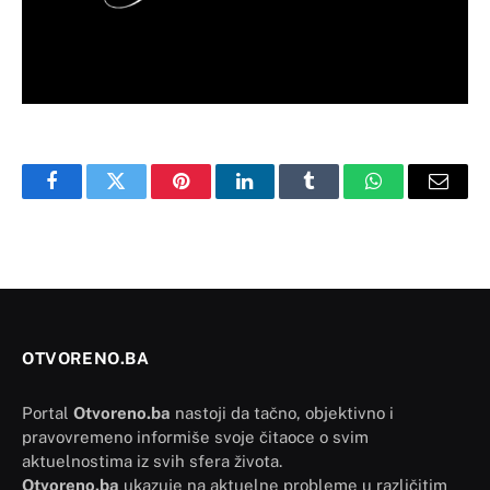
Facebook
Twitter
Pinterest
LinkedIn
Tumblr
WhatsApp
Email
OTVORENO.BA
Portal
Otvoreno.ba
nastoji da tačno, objektivno i
pravovremeno informiše svoje čitaoce o svim
aktuelnostima iz svih sfera života.
Otvoreno.ba
ukazuje na aktuelne probleme u različitim