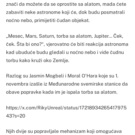
znači da možete da se oprostite sa alatom, mada ćete
zabaviti neke astronome koji će, dok budu posmatrali
noćno nebo, primijetiti čudan objekat.
„Mesec, Mars, Saturn, torba sa alatom, Jupiter… Ček,
ček. Šta bi ono?“, vjerovatno će biti reakcija astronoma
kad ubuduće budu gledali u noćno nebo i vide čudnu
torbu kako kruži oko Zemlje.
Razlog su Jasmin Mogbeli i Moral O’Hara koje su 1.
novembra izašle iz Međunarodne svemirske stanice da
obave popravke kada im je ispala torba sa alatom.
https://x.com/RikyUnreal/status/17218934265417975
43?s=20
Njih dvije su popravljale mehanizam koji omogućava