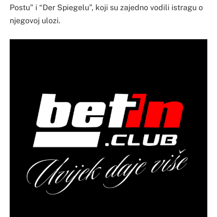
Postu” i “Der Spiegelu”, koji su zajedno vodili istragu o
njegovoj ulozi.