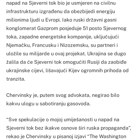
napad na Sjeverni tok bio je usmjeren na civilnu
infrastrukturu izgrađenu da obezbijedi energiju
milionima ljudi u Evropi. Iako ruski državni gasni
konglomerat Gazprom posjeduje 51 posto Sjevernog
toka, zapadne energetske kompanije, uključujući
Njemačku, Francusku i Nizozemsku, su partneri i
uložile su milijarde u ovaj projekat. Ukrajina se dugo
žalila da će Sjeverni tok omogućiti Rusiji da zaobiđe
ukrajinske cijevi, lišavajući Kijev ogromnih prihoda od
tranzita.
Chervinsky je, putem svog advokata, negirao bilo
kakvu ulogu u sabotiranju gasovoda.
“Sve spekulacije o mojoj umiješanosti u napad na
Sjeverni tok bez ikakve osnove širi ruska propaganda”,
rekao je Chervinsky u pisanoj izjavi “The Washington