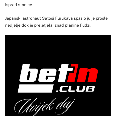
ispred stanice.
Japanski astronaut Satoši Furukava spazio ju je prošle
nedjelje dok je preletjela iznad planine Fudži.