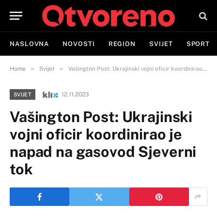
NASLOVNA
NOVOSTI
REGION
SVIJET
SPORT
»
»
Home
Svijet
Vašington Post: Ukrajinski vojni oficir koordinirao je napad na gasovod Sjeverni tok
12.11.2023
SVIJET
Vašington Post: Ukrajinski
vojni oficir koordinirao je
napad na gasovod Sjeverni
tok