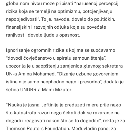
globalnom nivou može pripisati “narušenoj percepciji
rizika koja se temelji na optimizmu, potcjenjivanju i
nepobjedivosti”. To je, navode, dovelo do političkih,
finansijskih i razvojnih odluka koje su povećale
ranjivost i dovele ljude u opasnost.
Ignorisanje ogromnih rizika s kojima se suočavamo
“dovodi čovječanstvo u spiralu samouništenja”,
upozorila je u saopštenju zamjenica glavnog sekretara
UN-a Amina Mohamed. “Dizanje uzbune govorenjem
istine nije samo neophodno nego i presudno”, dodala je
šefica UNDRR-a Mami Mizutori.
“Nauka je jasna. Jeftinije je preduzeti mjere prije nego
što katastrofa razori nego čekati dok se razaranje ne
dogodi i reagovati nakon što se to dogodilo”, rekla je za
Thomson Reuters Foundation. Međuvladin panel za