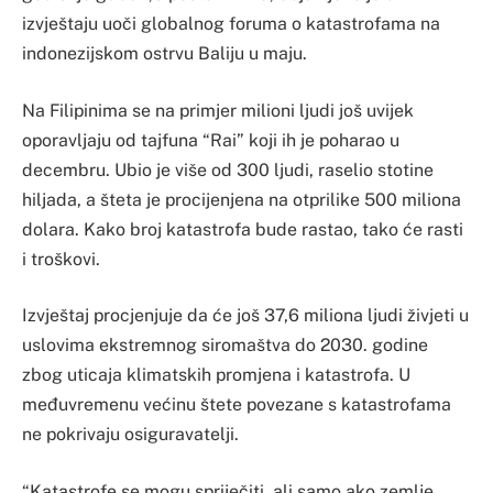
izvještaju uoči globalnog foruma o katastrofama na
indonezijskom ostrvu Baliju u maju.
​​​​​Na Filipinima se na primjer milioni ljudi još uvijek
oporavljaju od tajfuna “Rai” koji ih je poharao u
decembru. Ubio je više od 300 ljudi, raselio stotine
hiljada, a šteta je procijenjena na otprilike 500 miliona
dolara. Kako broj katastrofa bude rastao, tako će rasti
i troškovi.
​​​​​Izvještaj procjenjuje da će još 37,6 miliona ljudi živjeti u
uslovima ekstremnog siromaštva do 2030. godine
zbog uticaja klimatskih promjena i katastrofa. U
međuvremenu većinu štete povezane s katastrofama
ne pokrivaju osiguravatelji.
“Katastrofe se mogu spriječiti, ali samo ako zemlje