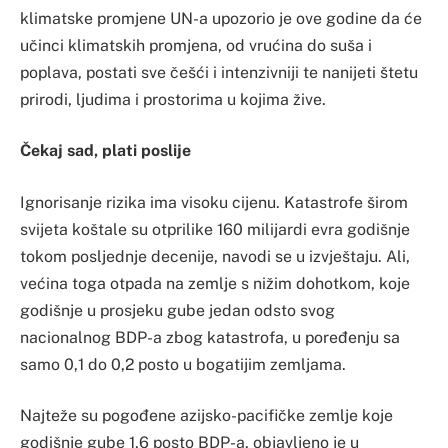
klimatske promjene UN-a upozorio je ove godine da će
učinci klimatskih promjena, od vrućina do suša i
poplava, postati sve češći i intenzivniji te nanijeti štetu
prirodi, ljudima i prostorima u kojima žive.
Čekaj sad, plati poslije
Ignorisanje rizika ima visoku cijenu. ​​​​​Katastrofe širom
svijeta koštale su otprilike 160 milijardi evra godišnje
tokom posljednje decenije, navodi se u izvještaju. ​​​​Ali,
većina toga otpada na zemlje s nižim dohotkom, koje
godišnje u prosjeku gube jedan odsto svog
nacionalnog BDP-a zbog katastrofa, u poređenju sa
samo 0,1 do 0,2 posto u bogatijim zemljama.
​​Najteže su pogođene azijsko-pacifičke zemlje koje
godišnje gube 1,6 posto BDP-a, objavljeno je u