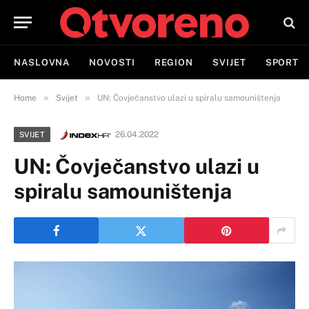
NASLOVNA
NOVOSTI
REGION
SVIJET
SPORT
»
»
Home
Svijet
UN: Čovječanstvo ulazi u spiralu samouništenja
26.04.2022
SVIJET
UN: Čovječanstvo ulazi u
spiralu samouništenja