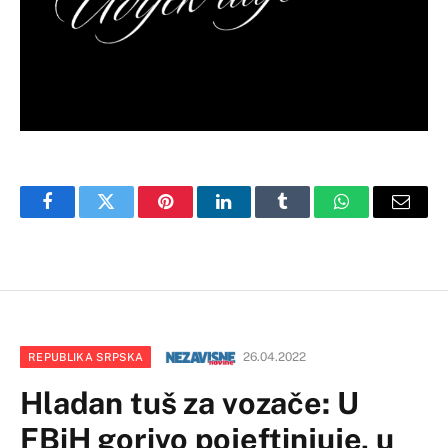
Facebook
Twitter
Pinterest
LinkedIn
Tumblr
WhatsApp
Email
26.04.2022
REPUBLIKA SRPSKA
Hladan tuš za vozače: U
FBiH gorivo pojeftinjuje, u