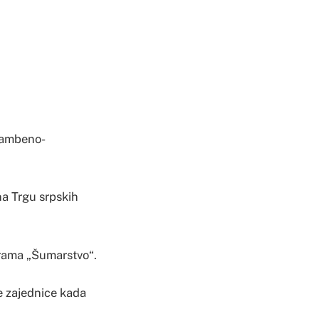
brambeno-
na Trgu srpskih
grama „Šumarstvo“.
ne zajednice kada