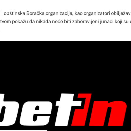
i opštinska Boračka organizacija, kao organizatori obilježav
vom pokažu da nikada neće biti zaboravljeni junaci koji su d
.