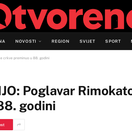
NA
NOVOSTI
REGION
SVIJET
SPORT
 crkve preminuo u 88. godini
: Poglavar Rimokato
88. godini
est