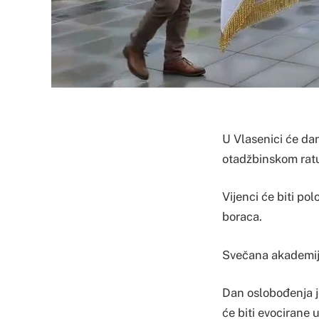
U Vlasenici će da
otadžbinskom ratu 
Vijenci će biti po
boraca.
Svečana akademija
Dan oslobođenja je
će biti evocirane