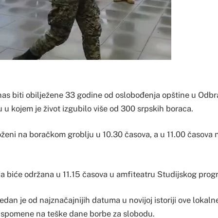
nas biti obilježene 33 godine od oslobođenja opštine u Od
u kojem je život izgubilo više od 300 srpskih boraca.
loženi na boračkom groblju u 10.30 časova, a u 11.00 časova 
 biće održana u 11.15 časova u amfiteatru Studijskog pro
dan je od najznačajnijih datuma u novijoj istoriji ove lokal
 uspomene na teške dane borbe za slobodu.