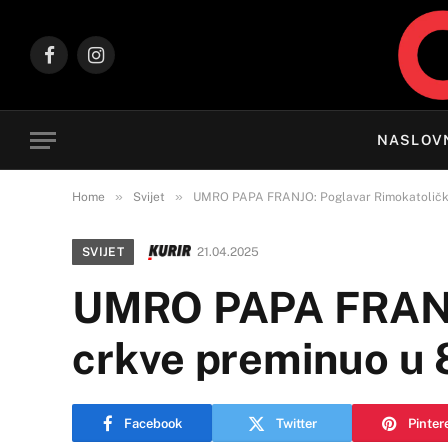
Facebook
Instagram
NASLOV
»
»
Home
Svijet
UMRO PAPA FRANJO: Poglavar Rimokatoličke
SVIJET
21.04.2025
UMRO PAPA FRANJO
crkve preminuo u 
Facebook
Twitter
Pinter