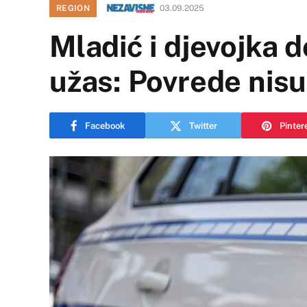
REGION
03.09.2025
Mladić i djevojka do
užas: Povrede nis
Facebook
Twitter
Pinter