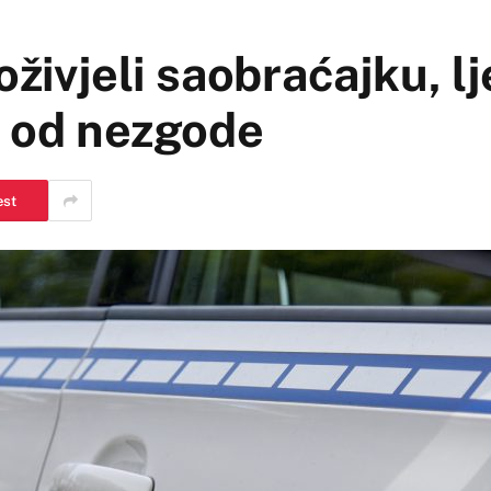
živjeli saobraćajku, lje
u od nezgode
est