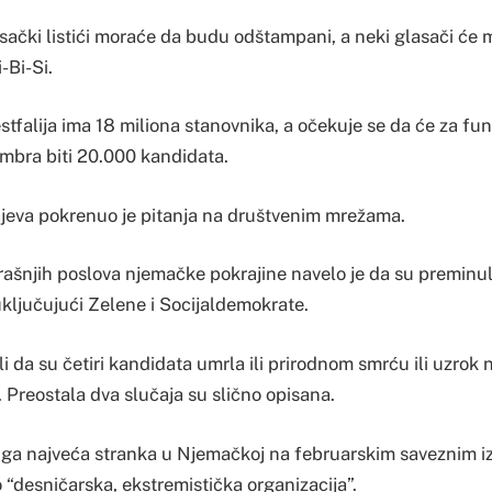
sački listići moraće da budu odštampani, a neki glasači će 
-Bi-Si.
tfalija ima 18 miliona stanovnika, a očekuje se da će za fun
embra biti 20.000 kandidata.
ajeva pokrenuo je pitanja na društvenim mrežama.
ašnjih poslova njemačke pokrajine navelo je da su preminuli 
uključujući Zelene i Socijaldemokrate.
li da su četiri kandidata umrla ili prirodnom smrću ili uzrok 
 Preostala dva slučaja su slično opisana.
uga najveća stranka u Njemačkoj na februarskim saveznim iz
 “desničarska, ekstremistička organizacija”.