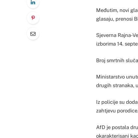
Međutim, novi gla
glasaju, prenosi Bi
Sjeverna Rajna-Ves
izborima 14. sept
Broj smrtnih sluč
Ministarstvo unutr
drugih stranaka, 
Iz policije su doda
zahtjevu porodice.
AfD je postala dr
okarakterisani kao