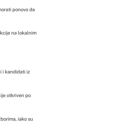
morati ponovo da
kcije na lokalnim
i kandidati iz
nije otkriven po
borima, iako su