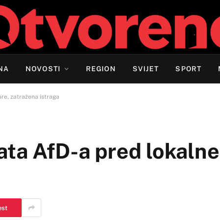
NA
NOVOSTI
REGION
SVIJET
SPORT
re, zatražena istraga
ta AfD-a pred lokalne
est