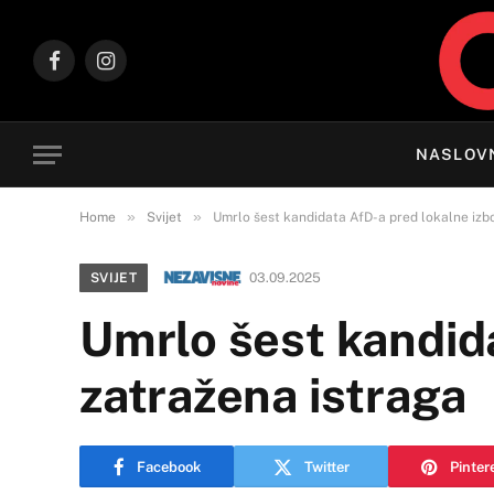
Facebook
Instagram
NASLOV
»
»
Home
Svijet
Umrlo šest kandidata AfD-a pred lokalne izbo
SVIJET
03.09.2025
Umrlo šest kandida
zatražena istraga
Facebook
Twitter
Pinter