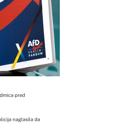
edmica pred
olicija naglasila da