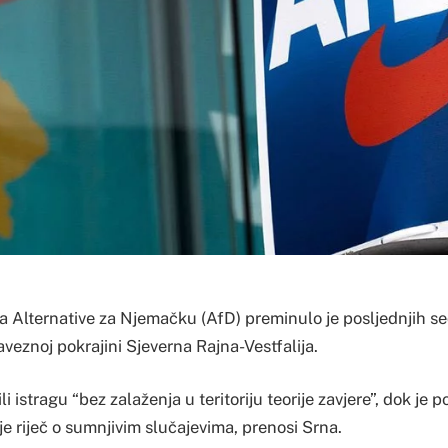
a Alternative za Njemačku (AfD) preminulo je posljednjih s
aveznoj pokrajini Sjeverna Rajna-Vestfalija.
li istragu “bez zalaženja u teritoriju teorije zavjere”, dok je p
e riječ o sumnjivim slučajevima, prenosi Srna.