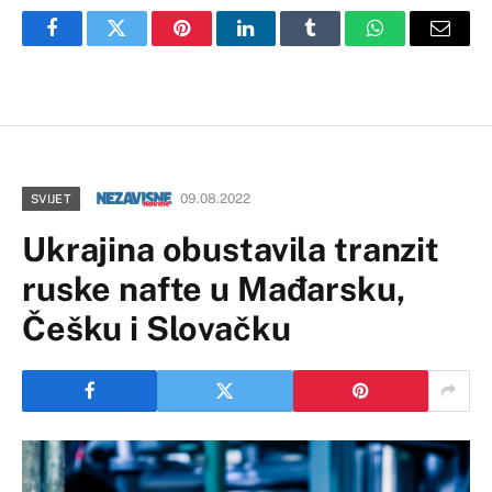
Facebook
Twitter
Pinterest
LinkedIn
Tumblr
WhatsApp
Email
09.08.2022
SVIJET
Ukrajina obustavila tranzit
ruske nafte u Mađarsku,
Češku i Slovačku