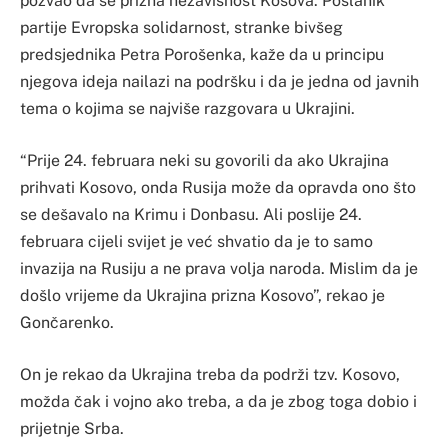
pozvao da se prizna nezavisnost Kosova. Poslanik
partije Evropska solidarnost, stranke bivšeg
predsjednika Petra Porošenka, kaže da u principu
njegova ideja nailazi na podršku i da je jedna od javnih
tema o kojima se najviše razgovara u Ukrajini.
“Prije 24. februara neki su govorili da ako Ukrajina
prihvati Kosovo, onda Rusija može da opravda ono što
se dešavalo na Krimu i Donbasu. Ali poslije 24.
februara cijeli svijet je već shvatio da je to samo
invazija na Rusiju a ne prava volja naroda. Mislim da je
došlo vrijeme da Ukrajina prizna Kosovo”, rekao je
Gončarenko.
On je rekao da Ukrajina treba da podrži tzv. Kosovo,
možda čak i vojno ako treba, a da je zbog toga dobio i
prijetnje Srba.