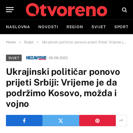
NASLOVNA
NOVOSTI
REGION
SVIJET
SPORT
»
»
Home
Svijet
Ukrajinski političar ponovo prijeti Srbiji: Vrijeme je da podržimo Kosovo, možda i vojno
09.08.2022
SVIJET
Ukrajinski političar ponovo
prijeti Srbiji: Vrijeme je da
podržimo Kosovo, možda i
vojno