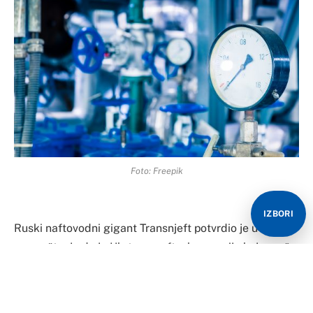
Foto: Freepik
IZBORI
Ruski naftovodni gigant Transnjeft potvrdio je u utorak
u saopštenju da je Ukrtransnafta, kompanija koja pruža
usluge transporta nafte preko Ukrajine, obustavila
isporuku nafte preko južnog toka naftovoda Družba u
Mađarsku, Češku Republiku i Slovačku, pišu ruski