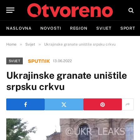
NASLOVNA
NOVOSTI
REGION
SVIJET
SPORT
»
»
Home
Svijet
Ukrajinske granate uništile srpsku crkvu
13.06.2022
SVIJET
Ukrajinske granate uništile
srpsku crkvu