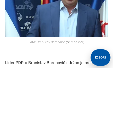
Foto: Branislav Borenović (Screenshot)
IZBORI
Lider PDP-a Branislav Borenović održao je press
konferenciju o sastanku koji su bh. politički lideri imali
u Briselu. Kazao je kako bi volio da je javnost bila na
sastanku da čuje na koji način se razgovara navodeći
između ostalog i da jedni drugima psuju.
Borenović je komentarišući sastanak rekao da su se
mogle čuti i ružne riječi, odnosno da su se “psovale