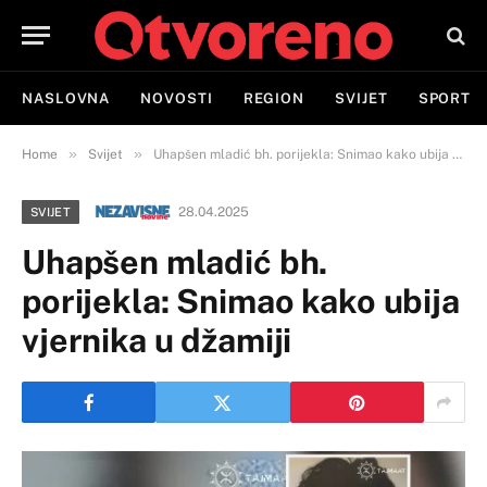
NASLOVNA
NOVOSTI
REGION
SVIJET
SPORT
»
»
Home
Svijet
Uhapšen mladić bh. porijekla: Snimao kako ubija vjernika u džamiji
28.04.2025
SVIJET
Uhapšen mladić bh.
porijekla: Snimao kako ubija
vjernika u džamiji