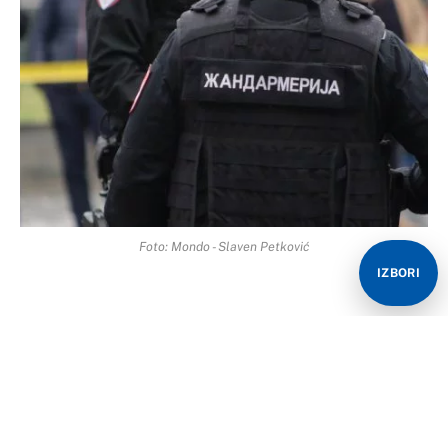
Foto: Mondo - Slaven Petković
IZBORI
U toku je akcija Policijske uprave Trebinje u kojoj je
uhapšeno nekoliko osoba i zaplijenjena veća količina
droge.
Kako piše ATV, akcija je usmjerena na suzbijanje