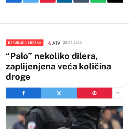
Facebook
Twitter
Pinterest
LinkedIn
Tumblr
WhatsApp
Email
28.04.2025
REPUBLIKA SRPSKA
“Palo” nekoliko dilera,
zaplijenjena veća količina
droge