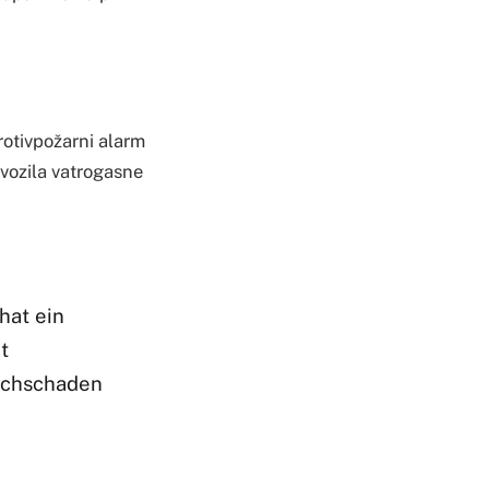
protivpožarni alarm
 vozila vatrogasne
hat ein
t
achschaden