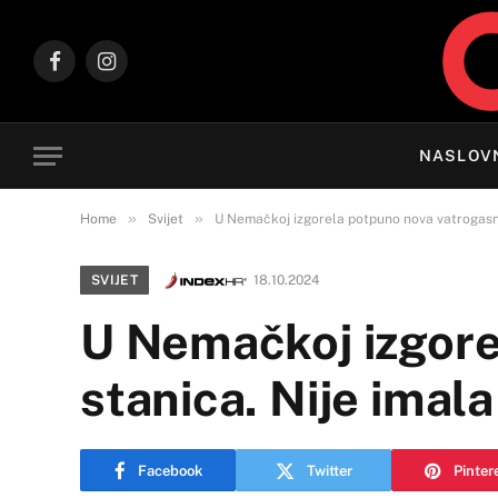
Facebook
Instagram
NASLOV
»
»
Home
Svijet
U Nemačkoj izgorela potpuno nova vatrogasna
SVIJET
18.10.2024
U Nemačkoj izgore
stanica. Nije imal
Facebook
Twitter
Pinter