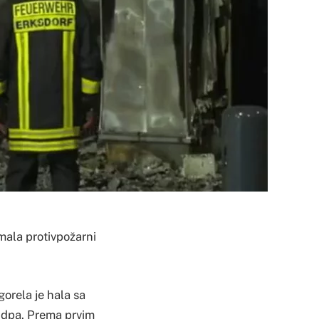
mala protivpožarni
gorela je hala sa
a dpa. Prema prvim