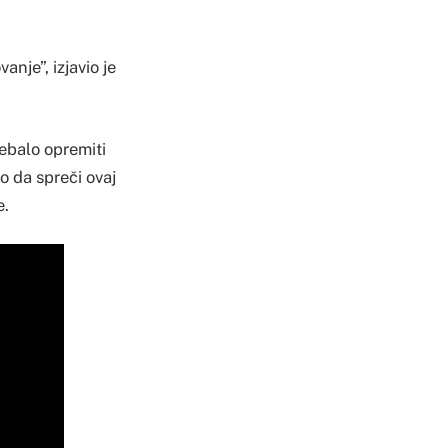
nje”, izjavio je
rebalo opremiti
o da spreči ovaj
e.