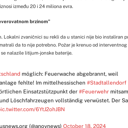
znosi između 20 i 24 miliona evra.
 neverovatnom brzinom”
. Lokalni zvaničnici su rekli da u stanici nije bio instaliran 
smatrali da to nije potrebno. Požar je krenuo od interventnog
se nalazile litijum-jonske baterije.
tschland
möglich: Feuerwache abgebrannt, weil
nlage fehlte! Im mittelhessischen
#Stadtallendorf
rtlichen Einsatzstützpunkt der
#Feuerwehr
mitsam
und Löschfahrzeugen vollständig verwüstet. Der S
ic.twitter.com/6YtJ2ohJBN
snews.org (@anoynews)
October 18, 2024