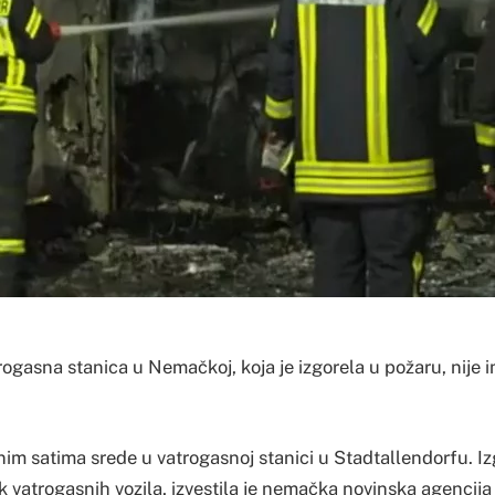
ogasna stanica u Nemačkoj, koja je izgorela u požaru, nije i
anim satima srede u vatrogasnoj stanici u Stadtallendorfu. Iz
 vatrogasnih vozila, izvestila je nemačka novinska agencij