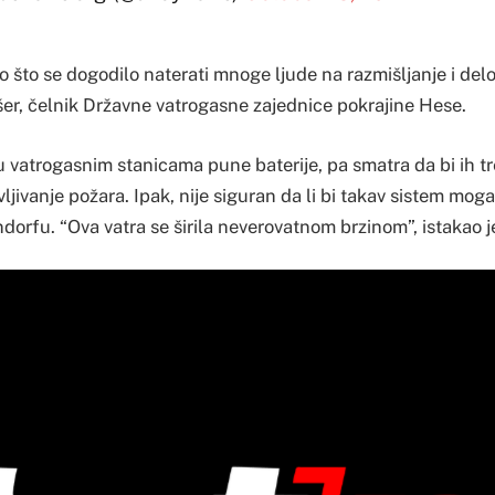
 što se dogodilo naterati mnoge ljude na razmišljanje i delova
šer, čelnik Državne vatrogasne zajednice pokrajine Hese.
u vatrogasnim stanicama pune baterije, pa smatra da bi ih t
ljivanje požara. Ipak, nije siguran da li bi takav sistem moga
dorfu. “Ova vatra se širila neverovatnom brzinom”, istakao j