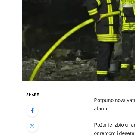
SHARE
Potpuno nova vatr
alarm.
Požar je izbio u r
opremom i desetak