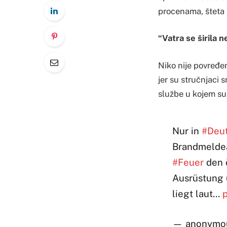
procenama, šteta i
“Vatra se širila
Niko nije povređen
jer su stručnjaci 
službe u kojem su 
Nur in
#Deu
Brandmeldea
#Feuer
den ö
Ausrüstung 
liegt laut…
p
— anonymou