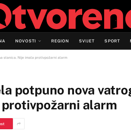
NA
NOVOSTI
REGION
SVIJET
SPORT
 stanica. Nije imala protivpožarni alarm
la potpuno nova vatr
a protivpožarni alarm
est