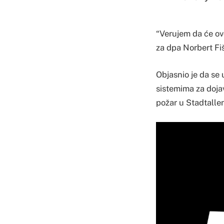
“Verujem da će ovo
za dpa Norbert Fi
Objasnio je da se 
sistemima za dojav
požar u Stadtallen