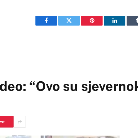
Facebook
Twitter
Pinterest
LinkedIn
video: “Ovo su sjeverno
est