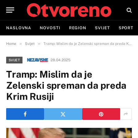
NASLOVNA
NOVOSTI
REGION
SVIJET
SPORT
»
»
Home
Svijet
Tramp: Mislim da je Zelenski spreman da preda Krim Rusiji
28.04.2025
SVIJET
Tramp: Mislim da je
Zelenski spreman da preda
Krim Rusiji