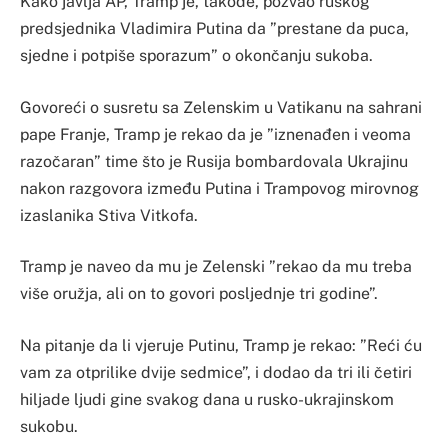
Kako javlja AP, Tramp je, takođe, pozvao ruskog
predsjednika Vladimira Putina da ”prestane da puca,
sjedne i potpiše sporazum” o okončanju sukoba.
Govoreći o susretu sa Zelenskim u Vatikanu na sahrani
pape Franje, Tramp je rekao da je ”iznenađen i veoma
razočaran” time što je Rusija bombardovala Ukrajinu
nakon razgovora između Putina i Trampovog mirovnog
izaslanika Stiva Vitkofa.
Tramp je naveo da mu je Zelenski ”rekao da mu treba
više oružja, ali on to govori posljednje tri godine”.
Na pitanje da li vjeruje Putinu, Tramp je rekao: ”Reći ću
vam za otprilike dvije sedmice”, i dodao da tri ili četiri
hiljade ljudi gine svakog dana u rusko-ukrajinskom
sukobu.