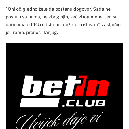
”Oni očigledno žele da postanu dogovor. Sada ne
posluju sa nama, ne zbog njih, već zbog mene. Jer, sa
carinama od 145 odsto ne možete poslovati”, zaključio
je Tramp, prenosi Tanjug.