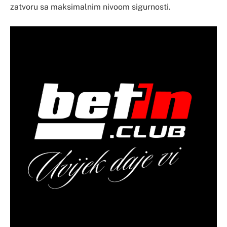
zatvoru sa maksimalnim nivoom sigurnosti.