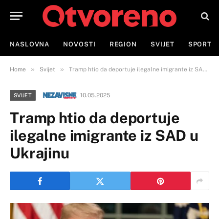
NASLOVNA
NOVOSTI
REGION
SVIJET
SPORT
»
»
Home
Svijet
Tramp htio da deportuje ilegalne imigrante iz SAD u Ukrajinu
10.05.2025
SVIJET
Tramp htio da deportuje
ilegalne imigrante iz SAD u
Ukrajinu