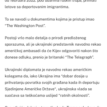
od februara 2022. pod udarima ruskih trupa, prihvati
letove sa deportovanim imigrantima.
To se navodi u dokumentima kojima je pristup imao
“The Washington Post”.
Postoji vrlo malo detalja o prirodi predloženog
sporazuma, ali je ukrajinski predstavnik navodno rekao
američkoj ambasadi da će Kijev odgovoriti nakon što
donese odluku, prenio je britanski “The Telegraph”.
Ukrajinski diplomata je navodno rekao američkim
kolegama da, iako Ukrajina ima “dobar dosije u
prihvatanju povratka svojih građana kada ih deportuju
Sjedinjene Američke Države“, ukrajinska vlada se
suočava sa teškoćama uslijed “ratnih okolnosti”.