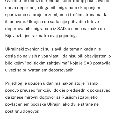
Ovo otkriće dolazi u trenutku kada Tramp pokušava da
ubrza deportaciju ilegalnih migranata sklapanjem
sporazuma sa brojnim zemljama i trećim stranama da
ih prihvate. Ukrajina do sada nije prihvatila letove
deportovanih imigranata iz SAD, a nema naznaka da
Kijev ozbiljno razmatra ovaj prijedlog.
Ukrajinski zvaničnici su izjavili da tema nikada nije
došla do najviših nivoa vlasti i da nisu bili obaviješteni o
bilo kojim “političkim zahtjevima” koje je SAD postavila
u vezi sa prihvatanjem deportovanih.
Prijedlog je upućen u danima nakon što je Tramp
ponovo preuzeo funkciju, dok je predsjednik pokušavao
da iznese mirovni dogovor sa Rusijom i zaprijetio
povlačenjem podrške Ukrajini ako dvije strane ne
postignu dogovor.