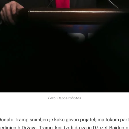
Foto: Depositphotos
onald Tramp snimljen je kako govori prijateljima tokom partij
jedinjenih Država. Tramp, koji tvrdi da ga je Džozef Bajden