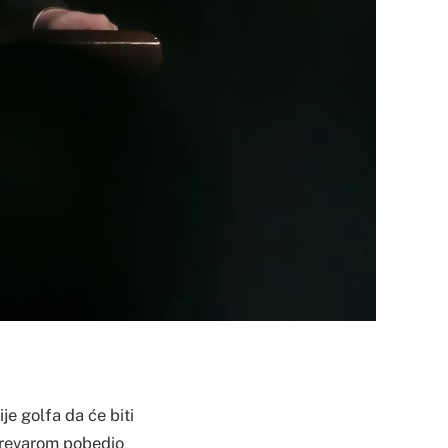
e golfa da će biti
 prevarom pobedio