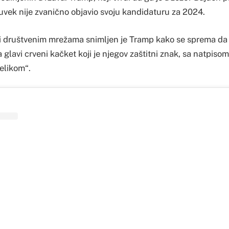
 uvek nije zvanično objavio svoju kandidaturu za 2024.
ži društvenim mrežama snimljen je Tramp kako se sprema da 
a glavi crveni kačket koji je njegov zaštitni znak, sa natpiso
elikom“.