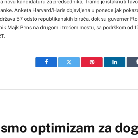
na novu kandidaturu za predsednika, Tramp je istaknuti favo
anke. Anketa Harvard/Haris objavljena u ponedeljak pokaza
država 57 odsto republikanskih birača, dok su guverner Fl
dnik Majk Pens na drugom i trećem mestu, sa podrškom od 1
RT.
Facebook
Twitter
Pinterest
LinkedIn
i smo optimizam za dog