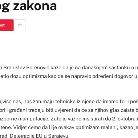
og zakona
est
 Branislav Borenović kaže da je na današnjem sastanku o r
etio dozu optimizma kao da se napravio određeni dogovor u
ajviše nas, nas zanimaju tehničke izmjene da imamo fer i poš
ori i građani trebaju biti uvjereni da će se njihov glas zaista 
 izborne manipulacije. Zato je važno insistirati da 2. oktobra
tene. Vidjet ćemo da li je ovakav optimizam realan”, kazao 
gradi Delegacije EU u Sarajevu.