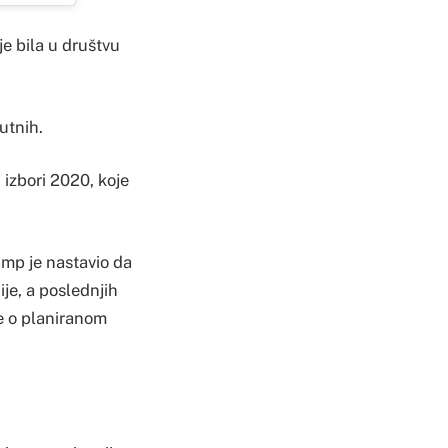
e bila u društvu
utnih.
 izbori 2020, koje
amp je nastavio da
je, a poslednjih
e o planiranom