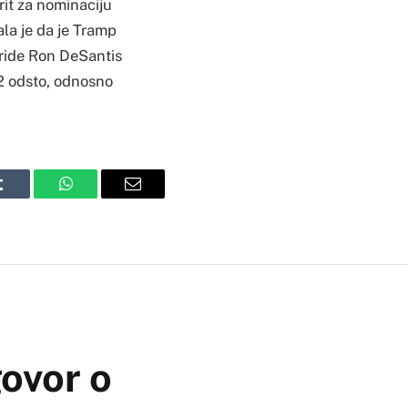
rit za nominaciju
la je da je Tramp
oride Ron DeSantis
2 odsto, odnosno
Tumblr
WhatsApp
Email
ovor o