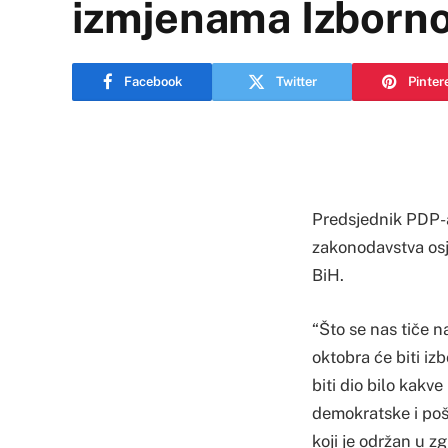
izmjenama Izborn
Facebook
Twitter
Pinter
Predsjednik PDP-a
zakonodavstva osj
BiH.
“Što se nas tiče n
oktobra će biti izb
biti dio bilo kakve
demokratske i poš
koji je održan u z