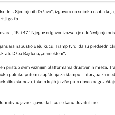
sednik Sjedinjenih Država“, izgovara na snimku osoba koja j
iji golfa.
vara „45. i 47.“ Njegov odgovor izazvao je oduševljenje pris
januara napustio Belu kuću, Tramp tvrdi da su predsednički
okrate Džoa Bajdena, „namešteni“.
jen pristup svim važnijim platformama društvenih mreža, Tr
čku politiku putem saopštenja za štampu i intervjua za medi
nekoliko skupova, tokom kojih je više puta davao nagoveštaj
finitivno javno izjavio da li će se kandidovati ili ne.