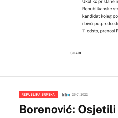
Ukoliko pristane 
Republikanske str
kandidat kojeg po
i bivši potpredse
11 odsto, prenosi 
SHARE.
REPUBLIKA SRPSKA
26.01.2022
Borenović: Osjetil