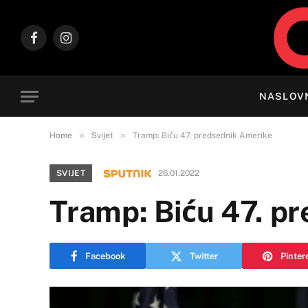
Facebook
Instagram
NASLOV
»
»
Home
Svijet
Tramp: Biću 47. predsednik Amerike
SVIJET
26.01.2022
Tramp: Biću 47. p
Facebook
Twitter
Pinter