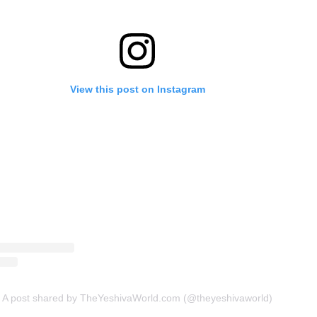
View this post on Instagram
A post shared by TheYeshivaWorld.com (@theyeshivaworld)