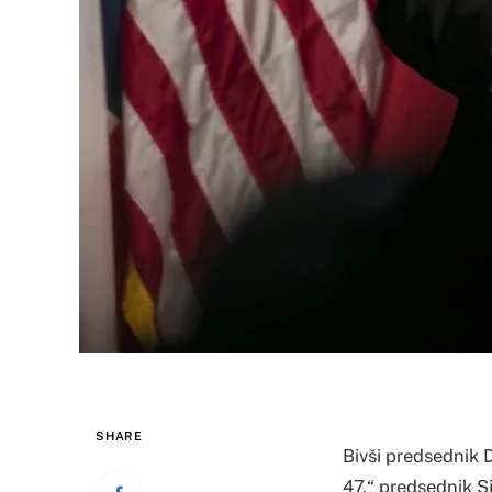
SHARE
Bivši predsednik D
47.“ predsednik S