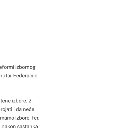
eformi izbornog
nutar Federacije
tene izbore. 2.
brojati i da neće
 imamo izbore, fer,
je nakon sastanka