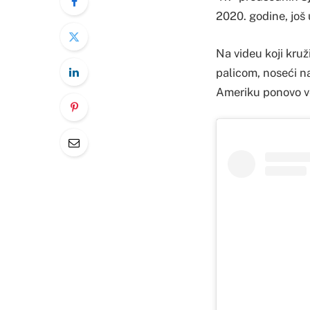
2020. godine, još
Na videu koji kru
palicom, noseći n
Ameriku ponovo v