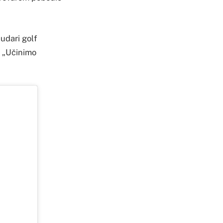
udari golf
m „Učinimo