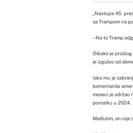
„Nastupa 45. pred
sa Trampom na part
– Na to Tramp odgo
Otkako je prošlog 
je izgubio od dem
Iako mu je zabran
komentariše ameri
meseci je održao 
povratku u 2024.
Međutim, on nije de