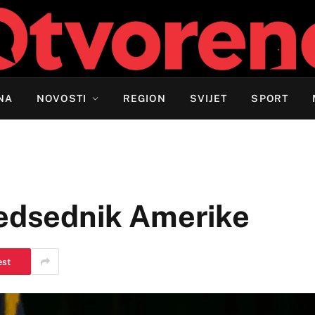
NA
NOVOSTI
REGION
SVIJET
SPORT
redsednik Amerike
est