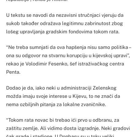
U tekstu se navodi da nezavisni stručnjaci vjeruju da
sukob također odražava legitimnu zabrinutost zbog
lošeg upravljanja gradskim fondovima tokom rata.
“Ne treba sumnjati da ova hapšenja nisu samo politika –
ona su odgovor na stvarnu korupciju u kijevskoj upravi”,
rekao je Volodimir Fesenko, šef istraživačkog centra
Penta.
Dodao je da, iako neki u administraciji Zelenskog
možda imaju svoje interese u Kijevu, to ne znači da
nema ozbiljnih pitanja za lokalne zvaničnike.
“Tokom rata novac bi trebao ići prvo u odbranu, za
zaštitu zemlje. Ali vidimo dosta izgradnje. Neki gradovi
čak grade i stadione. U Donbasu su u toku veliki