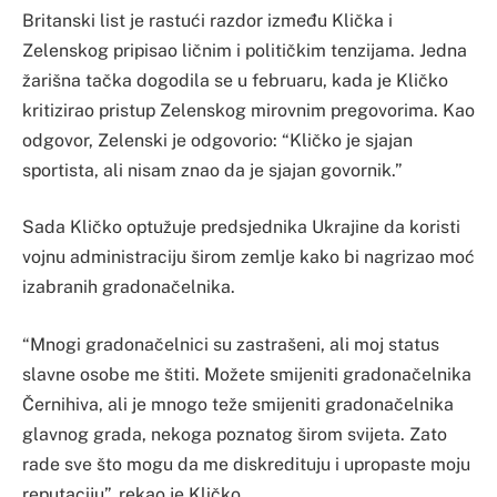
Britanski list je rastući razdor između Klička i
Zelenskog pripisao ličnim i političkim tenzijama. Jedna
žarišna tačka dogodila se u februaru, kada je Kličko
kritizirao pristup Zelenskog mirovnim pregovorima. Kao
odgovor, Zelenski je odgovorio: “Kličko je sjajan
sportista, ali nisam znao da je sjajan govornik.”
Sada Kličko optužuje predsjednika Ukrajine da koristi
vojnu administraciju širom zemlje kako bi nagrizao moć
izabranih gradonačelnika.
“Mnogi gradonačelnici su zastrašeni, ali moj status
slavne osobe me štiti. Možete smijeniti gradonačelnika
Černihiva, ali je mnogo teže smijeniti gradonačelnika
glavnog grada, nekoga poznatog širom svijeta. Zato
rade sve što mogu da me diskredituju i upropaste moju
reputaciju”, rekao je Kličko.