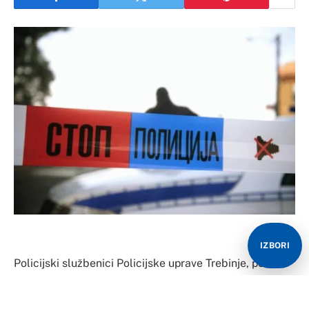
IZBORI
Policijski službenici Policijske uprave Trebinje, pod
nadzorom Okružnog javnog tužilaštva u Trebinju,
provode sve potrebne mjere i radnje radi