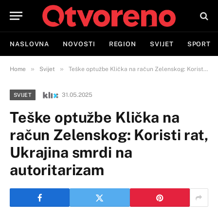
NASLOVNA
NOVOSTI
REGION
SVIJET
SPORT
»
»
Home
Svijet
Teške optužbe Klička na račun Zelenskog: Koristi rat, Ukrajina smrdi na autoritarizam
31.05.2025
SVIJET
Teške optužbe Klička na
račun Zelenskog: Koristi rat,
Ukrajina smrdi na
autoritarizam