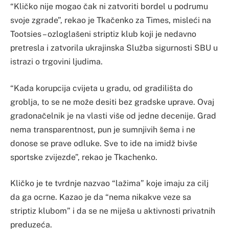
“Kličko nije mogao čak ni zatvoriti bordel u podrumu
svoje zgrade”, rekao je Tkačenko za Times, misleći na
Tootsies – ozloglašeni striptiz klub koji je nedavno
pretresla i zatvorila ukrajinska Služba sigurnosti SBU u
istrazi o trgovini ljudima.
“Kada korupcija cvijeta u gradu, od gradilišta do
groblja, to se ne može desiti bez gradske uprave. Ovaj
gradonačelnik je na vlasti više od jedne decenije. Grad
nema transparentnost, pun je sumnjivih šema i ne
donose se prave odluke. Sve to ide na imidž bivše
sportske zvijezde”, rekao je Tkachenko.
Kličko je te tvrdnje nazvao “lažima” koje imaju za cilj
da ga ocrne. Kazao je da “nema nikakve veze sa
striptiz klubom” i da se ne miješa u aktivnosti privatnih
preduzeća.