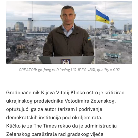
CREATOR: gd-jpeg v1.0 (using IJG JPEG v80), quality = 90?
Gradonačelnik Kijeva Vitalij Kličko oštro je kritizirao
ukrajinskog predsjednika Volodimira Zelenskog,
optužujući ga za autoritarizam i podrivanje
demokratskih institucija pod okriljem rata.
Kličko je za The Times rekao da je administracija
Zelenskog paralizirala rad gradskog vijeća