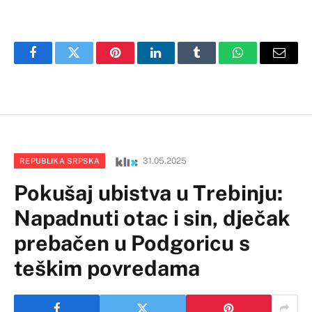
Facebook
Twitter
Pinterest
LinkedIn
Tumblr
WhatsApp
Email
31.05.2025
REPUBLIKA SRPSKA
Pokušaj ubistva u Trebinju:
Napadnuti otac i sin, dječak
prebačen u Podgoricu s
teškim povredama