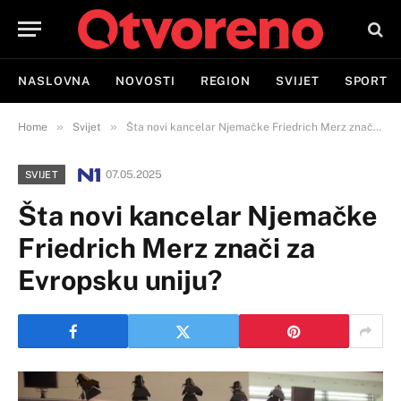
NASLOVNA
NOVOSTI
REGION
SVIJET
SPORT
»
»
Home
Svijet
Šta novi kancelar Njemačke Friedrich Merz znači za Evropsku uniju?
07.05.2025
SVIJET
Šta novi kancelar Njemačke
Friedrich Merz znači za
Evropsku uniju?