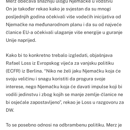
Merz obećava snažniju ulogu Njemačke u vodstvu
On je također rekao kako je svjestan da su mnogi
posljednjih godina očekivali više vodećih inicijativa od
Njemačke na međunarodnom planu i da su od najveće
članice EU-a očekivali ulaganje više energije u guranje
Unije naprijed.
Kako bi to konkretno trebalo izgledati, objašnjava
Rafael Loss iz Evropskog vijeća za vanjsku politiku
(ECFR) iz Berlina. “Niko ne želi jaku Njemačku koja će
svoju veličinu i snagu koristiti da progura svoje
interese, nego Njemačku koja će davati impulse koji bi
vodili jedinstvu i zbog kojih se manje zemlje-članice ne
bi osjećale zapostavljeno”, rekao je Loss u razgovoru za
DW.
To se posebno odnosi na odbrambenu politiku. Merz je