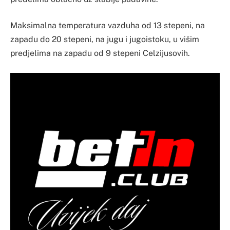
Maksimalna temperatura vazduha od 13 stepeni, na
zapadu do 20 stepeni, na jugu i jugoistoku, u višim
predjelima na zapadu od 9 stepeni Celzijusovih.