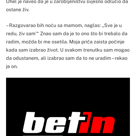
Ohel je naveo da je u zarobljeništvu svjesno odlučio da
ostane živ.
– Razgovarao bih noću sa mamom, naglas: „Sve je u
redu, živ sam’“ Znao sam da je to ono što bi trebalo da
radim, možda bi me osetila. Moja priča zaista počinje
kada sam izabrao život. U svakom trenutku sam mogao
da odustanem, ali izabrao sam da to ne uradim – rekao
je on.