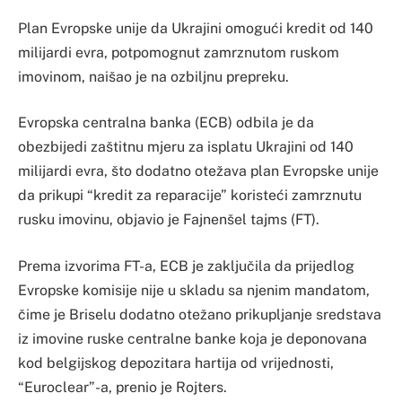
Plan Evropske unije da Ukrajini omogući kredit od 140
milijardi evra, potpomognut zamrznutom ruskom
imovinom, naišao je na ozbiljnu prepreku.
Evropska centralna banka (ECB) odbila je da
obezbijedi zaštitnu mjeru za isplatu Ukrajini od 140
milijardi evra, što dodatno otežava plan Evropske unije
da prikupi “kredit za reparacije” koristeći zamrznutu
rusku imovinu, objavio je Fajnenšel tajms (FT).
Prema izvorima FT-a, ECB je zaključila da prijedlog
Evropske komisije nije u skladu sa njenim mandatom,
čime je Briselu dodatno otežano prikupljanje sredstava
iz imovine ruske centralne banke koja je deponovana
kod belgijskog depozitara hartija od vrijednosti,
“Euroclear”-a, prenio je Rojters.