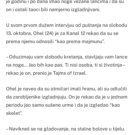
je godinu i po dana imao noge vezane lancima i da su
on i ostali taoci bili namjerno izgladnjivani.
U svom prvom dužem intervjuu od puštanja na slobodu
13. oktobra, Ohel (24) je za Kanal 12 rekao da su se
prema njemu odnosili “kao prema majmunu”.
– Oduzimaju vam slobodu kretanja, stavljaju vam lance
na noge… Jeo bih kao pas. Ti nisi osoba, ti si životinja –
rekao je on, prenio je Tajms of Izrael.
Ohel je naveo da su otmičari imali hranu, ali su odlučili
da zarobljenike izgladnjuju. On je rekao da je u jednom
periodu jeo samo sušene urme i da je izgledao “kao
skelet”.
– Navikneš se na gladovanje, na stalne bolove u tijelu.