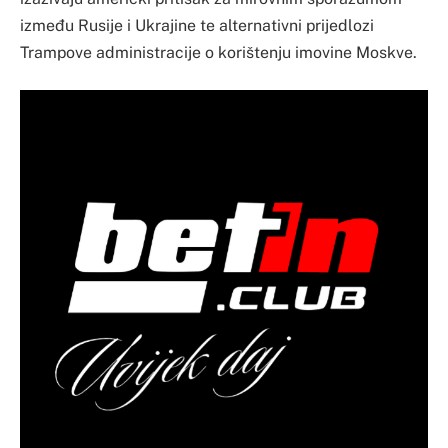
između Rusije i Ukrajine te alternativni prijedlozi
Trampove administracije o korištenju imovine Moskve.