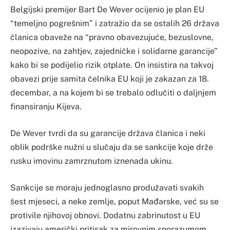
Belgijski premijer Bart De Wever ocijenio je plan EU
“temeljno pogrešnim” i zatražio da se ostalih 26 država
članica obaveže na “pravno obavezujuće, bezuslovne,
neopozive, na zahtjev, zajedničke i solidarne garancije”
kako bi se podijelio rizik otplate. On insistira na takvoj
obavezi prije samita čelnika EU koji je zakazan za 18.
decembar, a na kojem bi se trebalo odlučiti o daljnjem
finansiranju Kijeva.
De Wever tvrdi da su garancije država članica i neki
oblik podrške nužni u slučaju da se sankcije koje drže
rusku imovinu zamrznutom iznenada ukinu.
Sankcije se moraju jednoglasno produžavati svakih
šest mjeseci, a neke zemlje, poput Mađarske, već su se
protivile njihovoj obnovi. Dodatnu zabrinutost u EU
izazivaju američki pritisak za mirovnim sporazumom