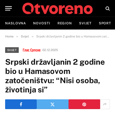
NASLOVNA
NOVOSTI
REGION
SVIJET
SPORT
»
»
Home
Svijet
Srpski državljanin 2 godine bio u Hamasovom zatočeništvu: “Nisi osoba, životinja si”
02.12.2025
SVIJET
Srpski državljanin 2 godine
bio u Hamasovom
zatočeništvu: “Nisi osoba,
životinja si”