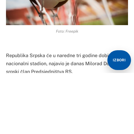
Foto: Freepik
Republika Srpska će u naredne tri godine dobiti
IZBORI
nacionalni stadion, najavio je danas Milorad Dodik,
srpski član Predsjedništva RS.
Istakao je da je sad potrebno praviti projekat i
regulacioni plan, te da će lokacija biti u Banjaluci.
Takođe, kako je dodao, za to će biti obezbjeđeno 100
miliona KM.