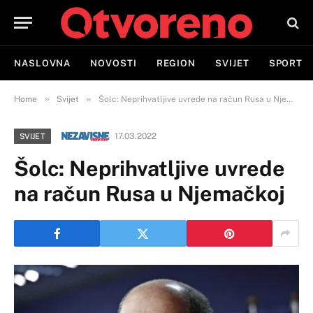
NASLOVNA
NOVOSTI
REGION
SVIJET
SPORT
»
»
Home
Svijet
Šolc: Neprihvatljive uvrede na račun Rusa u Njemačkoj
17.03.2022
SVIJET
Šolc: Neprihvatljive uvrede
na račun Rusa u Njemačkoj