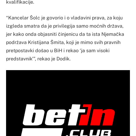
kvalifikacije.
“Kancelar Šolc je govorio i o vladavini prava, za koju
izgleda smatra da je privilegija samo moćnih država,
jer kako onda objasniti činjenicu da ta ista Njemačka
podržava Kristijana Šmita, koji je mimo svih pravnih
pretpostavki došao u BiH i rekao ‘ja sam visoki
predstavnik'”, rekao je Dodik.