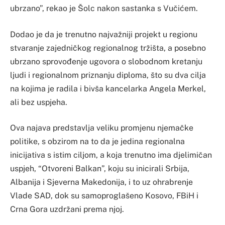
ubrzano”, rekao je Šolc nakon sastanka s Vučićem.
Dodao je da je trenutno najvažniji projekt u regionu
stvaranje zajedničkog regionalnog tržišta, a posebno
ubrzano sprovođenje ugovora o slobodnom kretanju
ljudi i regionalnom priznanju diploma, što su dva cilja
na kojima je radila i bivša kancelarka Angela Merkel,
ali bez uspjeha.
Ova najava predstavlja veliku promjenu njemačke
politike, s obzirom na to da je jedina regionalna
inicijativa s istim ciljom, a koja trenutno ima djelimičan
uspjeh, “Otvoreni Balkan”, koju su inicirali Srbija,
Albanija i Sjeverna Makedonija, i to uz ohrabrenje
Vlade SAD, dok su samoproglašeno Kosovo, FBiH i
Crna Gora uzdržani prema njoj.