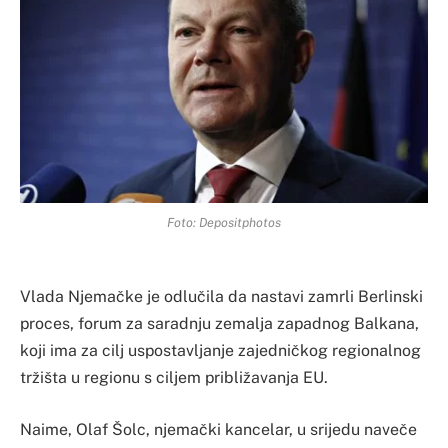
Foto: Depositphotos
Vlada Njemačke je odlučila da nastavi zamrli Berlinski
proces, forum za saradnju zemalja zapadnog Balkana,
koji ima za cilj uspostavljanje zajedničkog regionalnog
tržišta u regionu s ciljem približavanja EU.
Naime, Olaf Šolc, njemački kancelar, u srijedu naveče