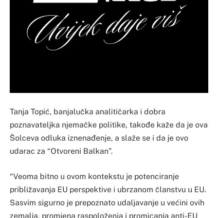
Tanja Topić, banjalučka analitičarka i dobra
poznavateljka njemačke politike, takođe kaže da je ova
Šolceva odluka iznenađenje, a slaže se i da je ovo
udarac za “Otvoreni Balkan”.
“Veoma bitno u ovom kontekstu je potenciranje
približavanja EU perspektive i ubrzanom članstvu u EU.
Sasvim sigurno je prepoznato udaljavanje u većini ovih
zemalja, promjena raspoloženja i promicanja anti-EU