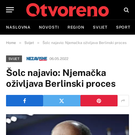
NASLOVNA
NOVOSTI
REGION
SVIJET
SPORT
»
»
Home
Svijet
Šolc najavio: Njemačka oživljava Berlinski proces
06.05.2022
SVIJET
Šolc najavio: Njemačka
oživljava Berlinski proces