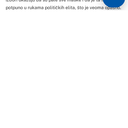
potpuno u rukama političkih elita, što je veoma opasno.
Stav je to sagovornika “Glasa Srpske” o riječima prvog
čovjeka CIK-a Suada Arnautovića, koji je u obraćanju
podvukao kako se u BiH još biračko pravo za
Predsjedništvo BiH, Dom naroda, predsjednika i
potpredsjednike RS, predsjednika i potpredsjednike
FBiH temelji na etnicitetu i entitetu. To je za njega,
kako je kazao, segregacijski ekskluzivitet u kojem
etnicitet i mjesto življenja determinišu slobode, uz
naglasak da je neprihvatljivo diskriminaciono političko
razdvajanje birača. Taj stav je izazvao salvu reakcija u
Srpskoj, odakle upozoravaju da su Arnautovićeve
poruke na fonu rušenja ustavnog poretka i stavova
SDA, koja želi jedinstvenu BiH, bez entiteta.