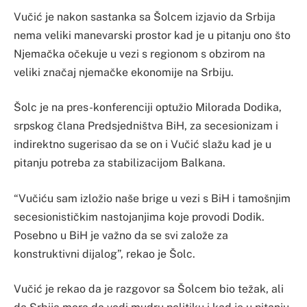
Vučić je nakon sastanka sa Šolcem izjavio da Srbija
nema veliki manevarski prostor kad je u pitanju ono što
Njemačka očekuje u vezi s regionom s obzirom na
veliki značaj njemačke ekonomije na Srbiju.
Šolc je na pres-konferenciji optužio Milorada Dodika,
srpskog člana Predsjedništva BiH, za secesionizam i
indirektno sugerisao da se on i Vučić slažu kad je u
pitanju potreba za stabilizacijom Balkana.
“Vučiću sam izložio naše brige u vezi s BiH i tamošnjim
secesionističkim nastojanjima koje provodi Dodik.
Posebno u BiH je važno da se svi založe za
konstruktivni dijalog”, rekao je Šolc.
Vučić je rekao da je razgovor sa Šolcem bio težak, ali