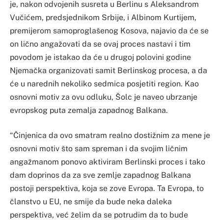
je, nakon odvojenih susreta u Berlinu s Aleksandrom
Vučićem, predsjednikom Srbije, i Albinom Kurtijem,
premijerom samoproglašenog Kosova, najavio da će se
on lično angažovati da se ovaj proces nastavi i tim
povodom je istakao da će u drugoj polovini godine
Njemačka organizovati samit Berlinskog procesa, a da
će u narednih nekoliko sedmica posjetiti region. Kao
osnovni motiv za ovu odluku, Šolc je naveo ubrzanje
evropskog puta zemalja zapadnog Balkana.
“Činjenica da ovo smatram realno dostižnim za mene je
osnovni motiv što sam spreman i da svojim ličnim
angažmanom ponovo aktiviram Berlinski proces i tako
dam doprinos da za sve zemlje zapadnog Balkana
postoji perspektiva, koja se zove Evropa. Ta Evropa, to
članstvo u EU, ne smije da bude neka daleka
perspektiva, već želim da se potrudim da to bude