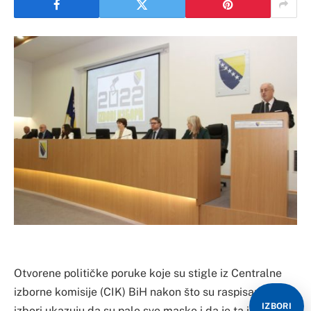
Otvorene političke poruke koje su stigle iz Centralne
izborne komisije (CIK) BiH nakon što su raspisani opšti
IZBORI
izbori ukazuju da su pale sve maske i da je ta institucija