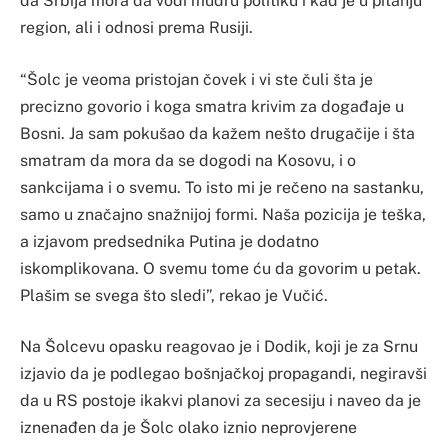
da Srbija mora da vodi mudru politiku i kad je u pitanju
region, ali i odnosi prema Rusiji.
“Šolc je veoma pristojan čovek i vi ste čuli šta je
precizno govorio i koga smatra krivim za događaje u
Bosni. Ja sam pokušao da kažem nešto drugačije i šta
smatram da mora da se dogodi na Kosovu, i o
sankcijama i o svemu. To isto mi je rečeno na sastanku,
samo u značajno snažnijoj formi. Naša pozicija je teška,
a izjavom predsednika Putina je dodatno
iskomplikovana. O svemu tome ću da govorim u petak.
Plašim se svega što sledi”, rekao je Vučić.
Na Šolcevu opasku reagovao je i Dodik, koji je za Srnu
izjavio da je podlegao bošnjačkoj propagandi, negiravši
da u RS postoje ikakvi planovi za secesiju i naveo da je
iznenađen da je Šolc olako iznio neprovjerene