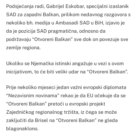
Podsjećanja radi, Gabrijel Eskobar, specijalni izaslanik
SAD za zapadni Balkan, prilikom nedavnog razgovora s
nekoliko bh. medija u Ambasadi SAD u BiH, izjavio je
da je pozicija SAD pragmatična, odnosno da
podržavaju “Otvoreni Balkan” sve dok on povezuje sve
zemlje regiona.
Ukoliko se Njemačka istinski angažuje u vezi s ovom
inicijativom, to će biti veliki udar na “Otvoreni Balkan”.
Prije nekoliko mjeseci jedan važni evropski diplomata
“Nezavisnim novinama” rekao je da EU očekuje da se
“Otvoreni Balkan” pretoči u evropski projekt
Zajedničkog regionalnog tržišta, iz čega se može
zaključiti da Brisel na “Otvoreni Balkan” ne gleda
blagonaklono.