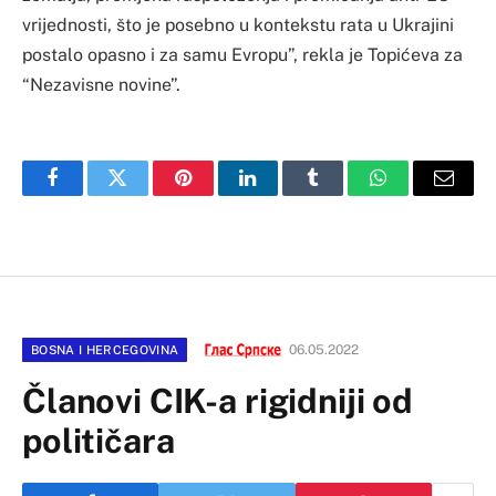
vrijednosti, što je posebno u kontekstu rata u Ukrajini
postalo opasno i za samu Evropu”, rekla je Topićeva za
“Nezavisne novine”.
Facebook
Twitter
Pinterest
LinkedIn
Tumblr
WhatsApp
Email
06.05.2022
BOSNA I HERCEGOVINA
Članovi CIK-a rigidniji od
političara