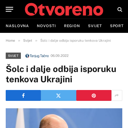
NASLOVNA
NOVOSTI
REGION
SVIJET
SPORT
»
»
Home
Svijet
Šolc i dalje odbija isporuku tenkova Ukrajini
06.09.2022
SVIJET
Šolc i dalje odbija isporuku
tenkova Ukrajini