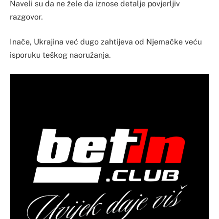
Naveli su da ne žele da iznose detalje povjerljiv
razgovor.
Inače, Ukrajina već dugo zahtijeva od Njemačke veću
isporuku teškog naoružanja.