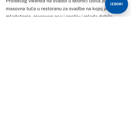
Proteklog vikenda na svadbi u Mionici izbila je
IZBORI
masovna tuča u restoranu za svadbe na kojoj je osim
mladoženje, njegovog oca i gostiju i mlada dobila
batine.
Ona se nakon tuče oglasila na svom Facebook profile.
“Ako želite da dobijete batine kao ja (MLADA) onda je
to pravo mjesto za svadbu”, napisala je ona.
Kako je rečeno Telegrafu, sve je počelo kada se jedan
od gostiju popeo na sto i počeo da lomi čaše. Njega je
potom obezbjeđenje odvelo u toalet gdje su ga, kako
se nezvanično navodi, tukli. Kada je izašao iz wc-a,
“makljaža” se nastavila.
Svatovi su potom napali radnike obezbjeđenja i krenuo