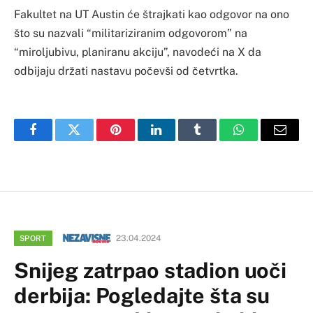
Fakultet na UT Austin će štrajkati kao odgovor na ono
što su nazvali “militariziranim odgovorom” na
“miroljubivu, planiranu akciju”, navodeći na X da
odbijaju držati nastavu počevši od četvrtka.
Facebook
Twitter
Pinterest
LinkedIn
Tumblr
WhatsApp
Email
23.04.2024
SPORT
Snijeg zatrpao stadion uoči
derbija: Pogledajte šta su