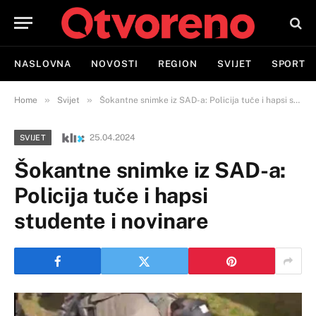
NASLOVNA
NOVOSTI
REGION
SVIJET
SPORT
»
»
Home
Svijet
Šokantne snimke iz SAD-a: Policija tuče i hapsi studente i novinare
25.04.2024
SVIJET
Šokantne snimke iz SAD-a:
Policija tuče i hapsi
studente i novinare