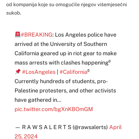
od kompanija koje su omogućile njegov višemjesečni
sukob.
#BREAKING
: Los Angeles police have
arrived at the University of Southern
California geared up in riot gear to make
mass arrests with clashes happening⁰
#LosAngeles
|
#California
⁰
Currently hundreds of students, pro-
Palestine protesters, and other activists
have gathered in…
pic.twitter.com/bgXnKBOmGM
— R A W S A L E R T S (@rawsalerts)
April
25, 2024