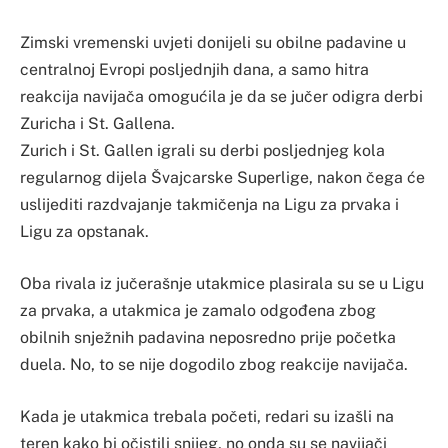
Zimski vremenski uvjeti donijeli su obilne padavine u
centralnoj Evropi posljednjih dana, a samo hitra
reakcija navijača omogućila je da se jučer odigra derbi
Zuricha i St. Gallena.
Zurich i St. Gallen igrali su derbi posljednjeg kola
regularnog dijela Švajcarske Superlige, nakon čega će
uslijediti razdvajanje takmičenja na Ligu za prvaka i
Ligu za opstanak.
Oba rivala iz jučerašnje utakmice plasirala su se u Ligu
za prvaka, a utakmica je zamalo odgođena zbog
obilnih snježnih padavina neposredno prije početka
duela. No, to se nije dogodilo zbog reakcije navijača.
Kada je utakmica trebala početi, redari su izašli na
teren kako bi očistili snijeg, no onda su se navijači