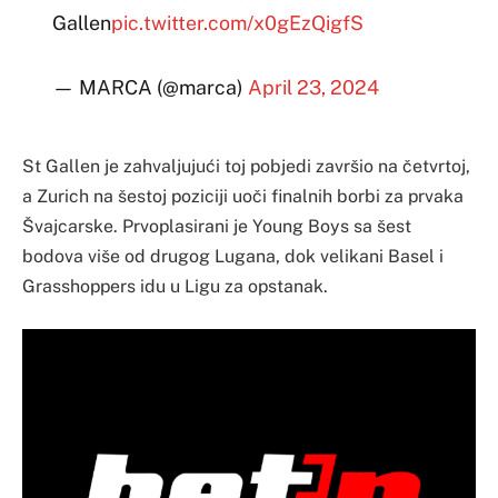
Gallen
pic.twitter.com/x0gEzQigfS
— MARCA (@marca)
April 23, 2024
St Gallen je zahvaljujući toj pobjedi završio na četvrtoj,
a Zurich na šestoj poziciji uoči finalnih borbi za prvaka
Švajcarske. Prvoplasirani je Young Boys sa šest
bodova više od drugog Lugana, dok velikani Basel i
Grasshoppers idu u Ligu za opstanak.