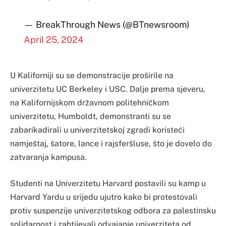
— BreakThrough News (@BTnewsroom)
April 25, 2024
U Kaliforniji su se demonstracije proširile na
univerzitetu UC Berkeley i USC. Dalje prema sjeveru,
na Kalifornijskom državnom politehničkom
univerzitetu, Humboldt, demonstranti su se
zabarikadirali u univerzitetskoj zgradi koristeći
namještaj, šatore, lance i rajsferšluse, što je dovelo do
zatvaranja kampusa.
Studenti na Univerzitetu Harvard postavili su kamp u
Harvard Yardu u srijedu ujutro kako bi protestovali
protiv suspenzije univerzitetskog odbora za palestinsku
solidarnost i zahtijevali odvajanje univerziteta od