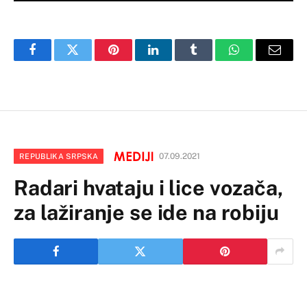
Facebook
Twitter
Pinterest
LinkedIn
Tumblr
WhatsApp
Email
07.09.2021
REPUBLIKA SRPSKA
Radari hvataju i lice vozača,
za lažiranje se ide na robiju