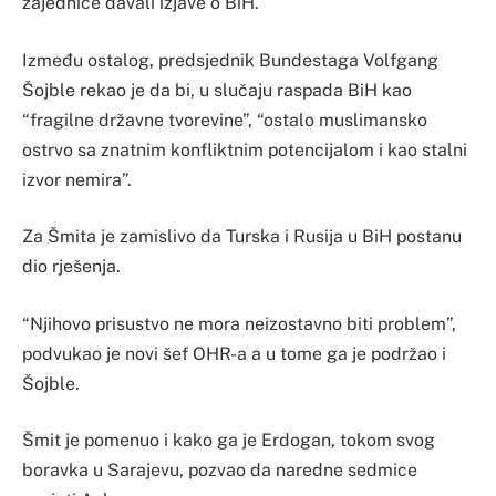
zajednice davali izjave o BiH.
Između ostalog, predsjednik Bundestaga Volfgang
Šojble rekao je da bi, u slučaju raspada BiH kao
“fragilne državne tvorevine”, “ostalo muslimansko
ostrvo sa znatnim konfliktnim potencijalom i kao stalni
izvor nemira”.
Za Šmita je zamislivo da Turska i Rusija u BiH postanu
dio rješenja.
“Njihovo prisustvo ne mora neizostavno biti problem”,
podvukao je novi šef OHR-a a u tome ga je podržao i
Šojble.
Šmit je pomenuo i kako ga je Erdogan, tokom svog
boravka u Sarajevu, pozvao da naredne sedmice