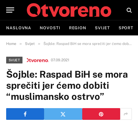
NASLOVNA
NOVOSTI
REGION
SVIJET
SPORT
»
»
Home
Svijet
Šojble: Raspad BiH se mora sprečiti jer ćemo dobiti “muslimansko ostrvo”
07.09.2021
SVIJET
Šojble: Raspad BiH se mora
sprečiti jer ćemo dobiti
“muslimansko ostrvo”