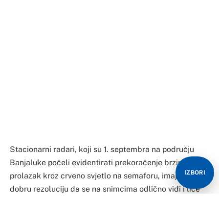
Stacionarni radari, koji su 1. septembra na području
Banjaluke počeli evidentirati prekoračenje brzine i
IZBORI
prolazak kroz crveno svjetlo na semaforu, imaju toliko
dobru rezoluciju da se na snimcima odlično vidi i lice
vozača, saznaju “Nezavisne novine”.