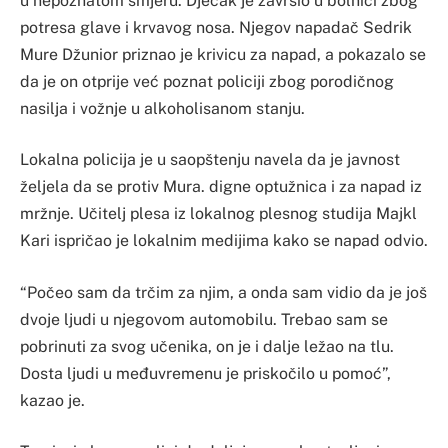
u nepoznatom smjeru. Dječak je završio u bolnici zbog
potresa glave i krvavog nosa. Njegov napadač Sedrik
Mure Džunior priznao je krivicu za napad, a pokazalo se
da je on otprije već poznat policiji zbog porodičnog
nasilja i vožnje u alkoholisanom stanju.
Lokalna policija je u saopštenju navela da je javnost
željela da se protiv Mura. digne optužnica i za napad iz
mržnje. Učitelj plesa iz lokalnog plesnog studija Majkl
Kari ispričao je lokalnim medijima kako se napad odvio.
“Počeo sam da trčim za njim, a onda sam vidio da je još
dvoje ljudi u njegovom automobilu. Trebao sam se
pobrinuti za svog učenika, on je i dalje ležao na tlu.
Dosta ljudi u međuvremenu je priskočilo u pomoć”,
kazao je.