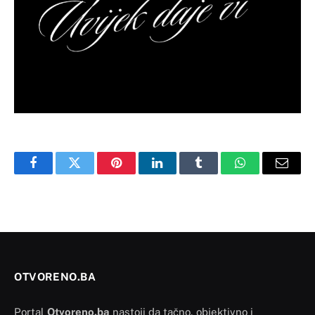
Facebook
Twitter
Pinterest
LinkedIn
Tumblr
WhatsApp
Email
OTVORENO.BA
Portal
Otvoreno.ba
nastoji da tačno, objektivno i