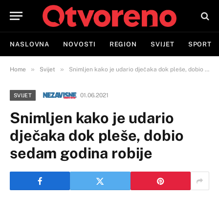
NASLOVNA
NOVOSTI
REGION
SVIJET
SPORT
»
»
Home
Svijet
Snimljen kako je udario dječaka dok pleše, dobio sedam godina robije
01.06.2021
SVIJET
Snimljen kako je udario
dječaka dok pleše, dobio
sedam godina robije