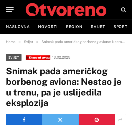
NASLOVNA
NOVOSTI
REGION
SVIJET
SPORT
»
»
Home
Svijet
Snimak pada američkog borbenog aviona: Nestao je u trenu, pa je uslijedila eksplozija
13.02.2025
SVIJET
Snimak pada američkog
borbenog aviona: Nestao je
u trenu, pa je uslijedila
eksplozija