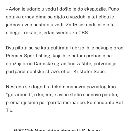
– Avion je udario u vodu i došlo je do eksplozije. Puno
oblaka crnog dima se diglo u vazduh, a letjelica je
jednostavno nestala u vodi. Za 15 sekundi, nije bilo
ničega – rekao je jedan svedok za CBS.
Dva pilota su se katapultirala i ubrzo ih je pokupio brod
Premier Sportfishing, koji ih je potom prebacio na
obližnji brod Carinske i granične zaštite, potvrdio je
portparol obalske straže, oficir Kristofer Sape.
Nesreća se dogodila tokom manevra poznatog kao
“go-around”, u kojem je avion sletio i ponovo poletio,
prema riječima portparola mornarice, komandanta Bet
Tič.
WATCH: New video shows U.S. Navy