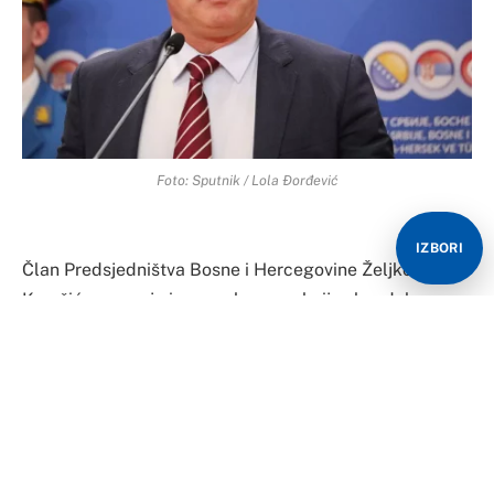
Foto: Sputnik / Lola Đorđević
IZBORI
Član Predsjedništva Bosne i Hercegovine Željko
Komšić ponovo je izazvao buru reakcija skandaloznom
izjavom u kojoj je političarima, ali i građanima
Republike Srpske poručio da, ukoliko biraju Srbiju prije
BiH, mogu napustiti zemlju i preseliti se u Srbiju.
U svom najnovijem istupu, Komšić je kritikovao
predsjednika Republike Srpske Milorada Dodika,