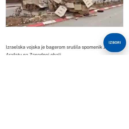
IZBORI
Izraelska vojska je bagerom srušila spomenik Jasiru
Arafatu na Zapadnoj obali
Vojnici izraelskih odbrambenih snaga porušili su
spomenik podignut nekadašnjem lideru Palestine,
Jaseru Arafatu, koji se nalazi na ulazu u izbjeglički
kamp Tulkarem na Zapadnoj obali. Društvenim
mrežama kruži snimak momenta rušenja spomenika.
Za sada nije poznato koji je razlog rušenja spomenika,
prenosi The Times of Israel.