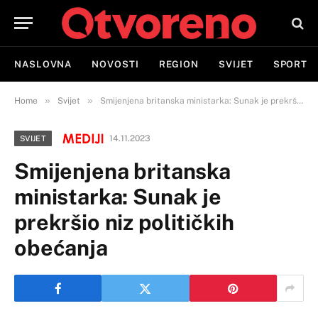
NASLOVNA
NOVOSTI
REGION
SVIJET
SPORT
»
»
Home
Svijet
Smijenjena britanska ministarka: Sunak je prekršio niz političkih obećanja
14.11.2023
SVIJET
Smijenjena britanska
ministarka: Sunak je
prekršio niz političkih
obećanja