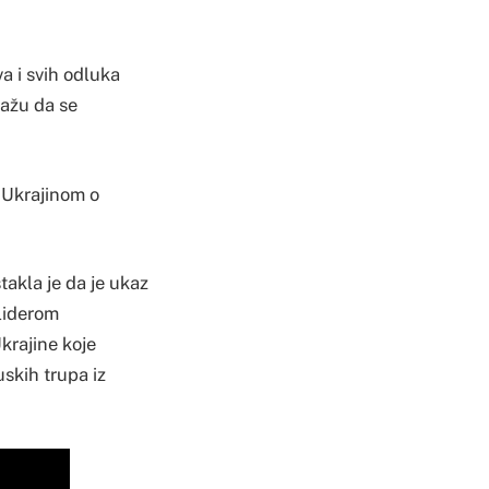
va i svih odluka
mažu da se
a Ukrajinom o
akla je da je ukaz
liderom
krajine koje
uskih trupa iz