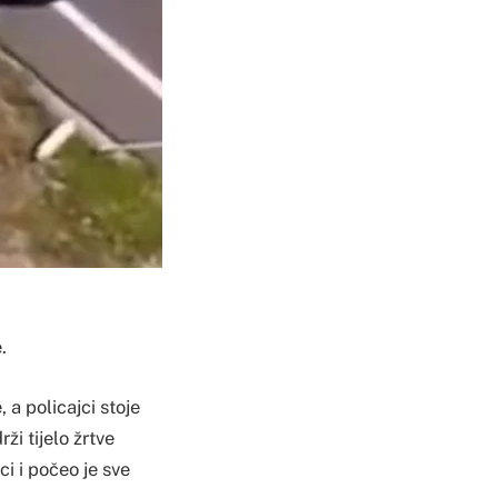
.
 a policajci stoje
ži tijelo žrtve
i i počeo je sve