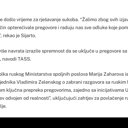
je došlo vrijeme za rješavanje sukoba. “Žalimo zbog svih izja
ačin opterećivale pregovore i raduju nas sve odluke koje po
, rekao je Sijarto.
više navrata izrazile spremnost da se uključe u pregovore s
, navodi TASS.
lka ruskog Ministarstva spoljnih poslova Marija Zaharova ist
jednika Vladimira Zelenskog o zabrani razgovora sa ruskim 
m ključna prepreka pregovorima, zajedno sa inicijativama U
ijev odvojen od realnosti”, uključujući zahtjev za povlačenje r
lje.