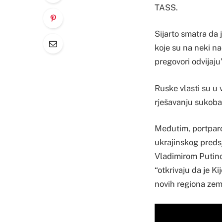
TASS.
Sijarto smatra da 
koje su na neki n
pregovori odvijaju”
Ruske vlasti su u 
rješavanju sukoba
Međutim, portparo
ukrajinskog preds
Vladimirom Putino
“otkrivaju da je K
novih regiona zem