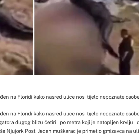
 viđen na Floridi kako nasred ulice nosi tijelo nepoznate osobe
viđen na Floridi kako nasred ulice nosi tijelo nepoznate osobe,
gatora dugog blizu četiri i po metra koji je natopljen krvlju i dr
iše Njujork Post. Jedan muškarac je primetio gmizavca na ulic