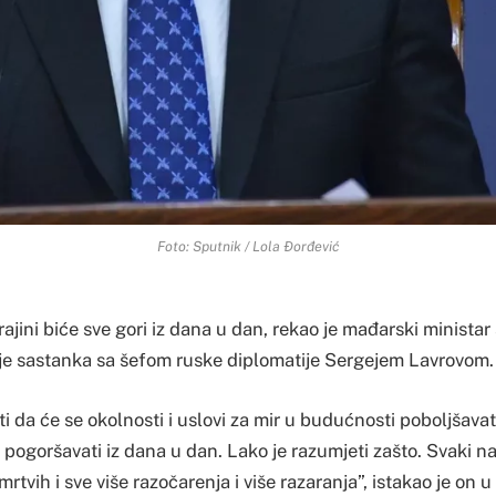
Foto: Sputnik / Lola Đorđević
rajini biće sve gori iz dana u dan, rekao je mađarski ministar
lije sastanka sa šefom ruske diplomatije Sergejem Lavrovom.
ti da će se okolnosti i uslovi za mir u budućnosti poboljšavati
e pogoršavati iz dana u dan. Lako je razumjeti zašto. Svaki n
mrtvih i sve više razočarenja i više razaranja”, istakao je on u