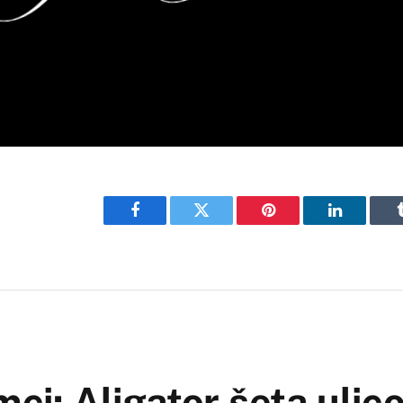
Facebook
Twitter
Pinterest
LinkedIn
mci: Aligator šeta ulic