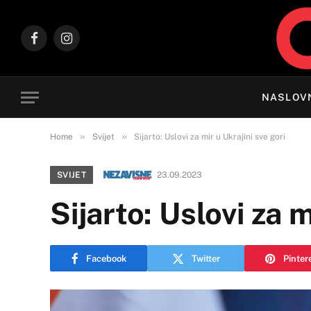
Facebook
Instagram
NASLOV
»
»
Home
Svijet
Sijarto: Uslovi za mir u Ukrajini sve gori
SVIJET
23.09.2023
Sijarto: Uslovi za m
Facebook
Twitter
Pinter