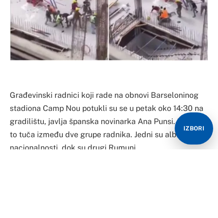
Građevinski radnici koji rade na obnovi Barseloninog
stadiona Camp Nou potukli su se u petak oko 14:30 na
gradilištu, javlja španska novinarka Ana Punsi. Bila je
IZBORI
to tuča između dve grupe radnika. Jedni su albanske
nacionalnosti, dok su drugi Rumuni.
Španci javljaju da je nakon tuče bilo šest povređenih i
da su svi učesnici tuče dobili otkaze. Ovo nije prva tuča
radnika koji obnavljaju Barselonin stadion. U maju se
desio još veći sukob u kojem su neki od radnika nosili