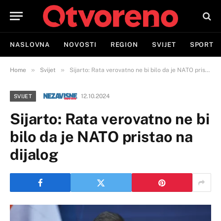
NASLOVNA
NOVOSTI
REGION
SVIJET
SPORT
»
»
Home
Svijet
Sijarto: Rata verovatno ne bi bilo da je NATO pristao na dijalog
12.10.2024
SVIJET
Sijarto: Rata verovatno ne bi
bilo da je NATO pristao na
dijalog