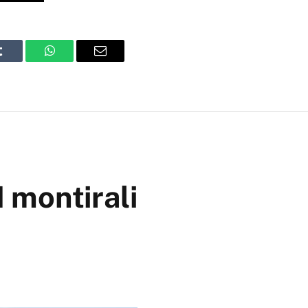
Tumblr
WhatsApp
Email
H montirali