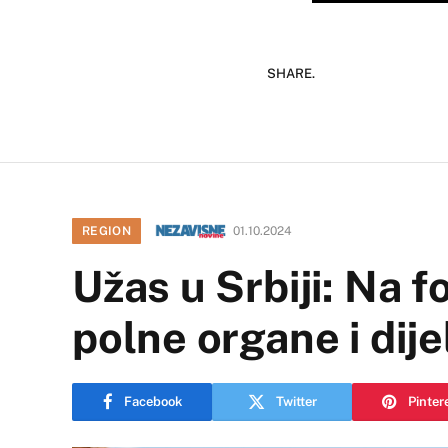
SHARE.
REGION
01.10.2024
Užas u Srbiji: Na f
polne organe i dije
Facebook
Twitter
Pinter