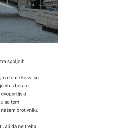
tra spoljnih
ja o tome kakvi su
ećih izbora u
 dvopartijski
ju sa tom
 našem protivniku
i, ali da ne treba