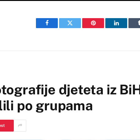
Facebook
Twitter
Pinterest
LinkedIn
otografije djeteta iz Bi
lili po grupama
est