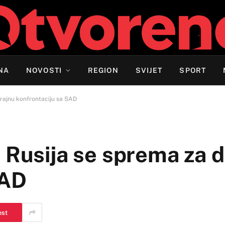
NA
NOVOSTI
REGION
SVIJET
SPORT
trajnu konfrontaciju sa SAD
 Rusija se sprema za 
SAD
est