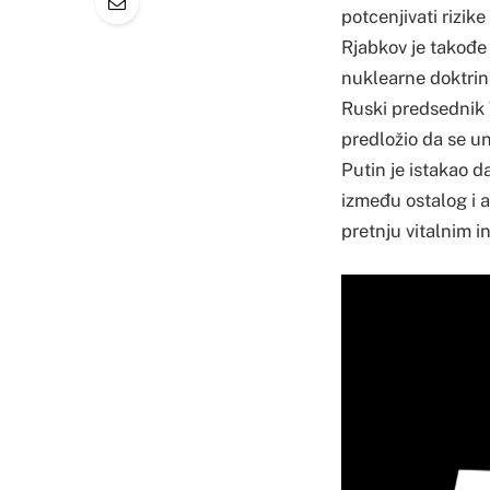
potcenjivati rizik
Rjabkov je takođe
nuklearne doktrine
Ruski predsednik 
predložio da se u
Putin je istakao d
između ostalog i a
pretnju vitalnim i