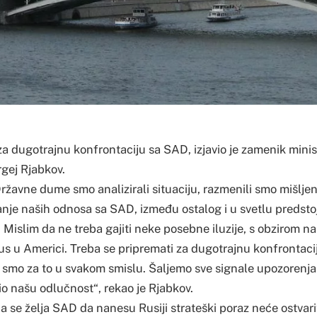
a dugotrajnu konfrontaciju sa SAD, izjavio je zamenik minis
rgej Rjabkov.
ržavne dume smo analizirali situaciju, razmenili smo mišljen
anje naših odnosa sa SAD, između ostalog i u svetlu predstoj
islim da ne treba gajiti neke posebne iluzije, s obzirom na
us u Americi. Treba se pripremati za dugotrajnu konfrontaci
smo za to u svakom smislu. Šaljemo sve signale upozorenja
io našu odlučnost“, rekao je Rjabkov.
 se želja SAD da nanesu Rusiji strateški poraz neće ostvarit