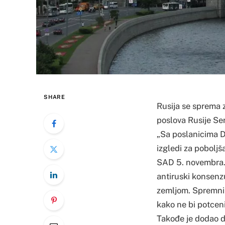
SHARE
Rusija se sprema z
poslova Rusije Se
„Sa poslanicima D
izgledi za poboljš
SAD 5. novembra. M
antiruski konsenz
zemljom. Spremni 
kako ne bi potcen
Takođe je dodao da