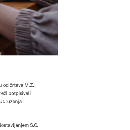
u od žrtava M.Ž.,
eži potpisivali
e Udruženja
lostavljanjem S.O.