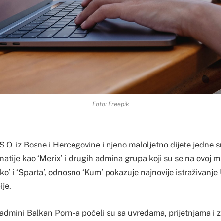
Foto: Freepik
O. iz Bosne i Hercegovine i njeno maloljetno dijete jedne s
tije kao ‘Merix’ i drugih admina grupa koji su se na ovoj mr
anko’ i ‘Sparta’, odnosno ‘Kum’ pokazuje najnovije istraživanj
ije.
i admini Balkan Porn-a počeli su sa uvredama, prijetnjama i z