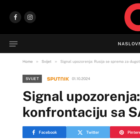
Facebook
Instagram
NASLOV
»
»
Home
Svijet
Signal upozorenja: Rusija se sprema za dugo
SVIJET
01.10.2024
Signal upozorenja:
konfrontaciju sa 
Facebook
Twitter
Pinter