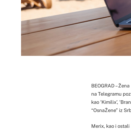
BEOGRAD – Žena S.
na Telegramu pozna
kao ‘Kimilix’, ‘Br
“OsnaŽene” iz Srb
Merix, kao i ostal