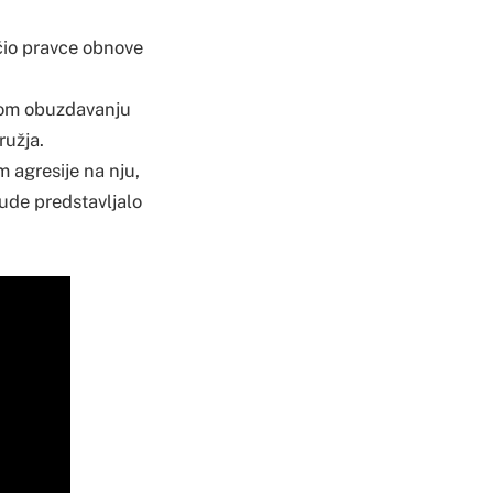
čio pravce obnove
rnom obuzdavanju
ružja.
m agresije na nju,
bude predstavljalo