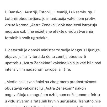
U Danskoj, Austriji, Estoniji, Litvaniji, Luksemburgu i
Letoniji obustavljena je imunizacija vakcinom protiv
virusa korona „Astra Zeneka“, dok nadležni istražuju
moguće ozbiljne neželjene efekte u vidu stvaranja
fatalnih krvnih ugrušaka.
U četvrtak je danski ministar zdravlja Magnus Hjunige
objavio je na Tviteru da će ta zemlja obustaviti
upotrebu „Astra Zenekine“ vakcine koja je već bila pod
intenzivnim nadzorom Evrope, a i šire.
„Medicinski zvaničnici su zbog mera predostrožnosti
obustavili vakcinaciju „Astra Zenekom“ nakon
nagoveštaja o mogućem ozbiljnom neželjenom efektu
u vidu stvaranja fatalnih krvnih ugrušaka. Trenutno nije