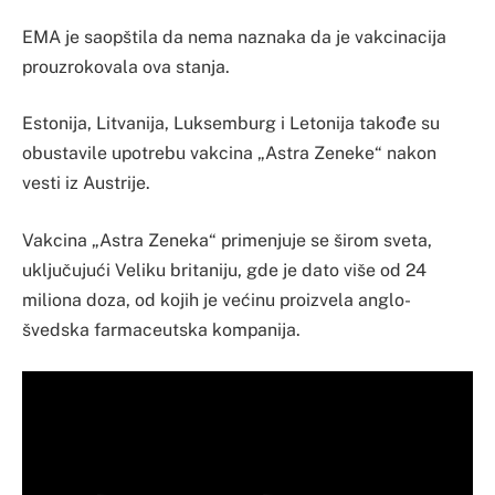
EMA je saopštila da nema naznaka da je vakcinacija
prouzrokovala ova stanja.
Estonija, Litvanija, Luksemburg i Letonija takođe su
obustavile upotrebu vakcina „Astra Zeneke“ nakon
vesti iz Austrije.
Vakcina „Astra Zeneka“ primenjuje se širom sveta,
uključujući Veliku britaniju, gde je dato više od 24
miliona doza, od kojih je većinu proizvela anglo-
švedska farmaceutska kompanija.