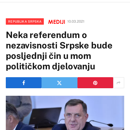
10.03.2021
REPUBLIKA SRPSKA
Neka referendum o
nezavisnosti Srpske bude
posljednji čin u mom
političkom djelovanju