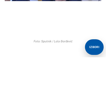
Foto: Sputnik / Lola Đorđević
IZBORI
Tokom obraćanja na posebnoj sjednici Narodne
skupštine predsjedavajući Predsjedništva BiH Milorad
Dodik pozvao je na jedinstvo srpskih političara i najavio
da nije isključeno da predloži akt o referendumu o
statusu Republike Srpske.
Baš me briga šta će ko reći. Taman to bio moj zadnji
čin u političkom djelovanju. To ću učiniti kad gospoda s