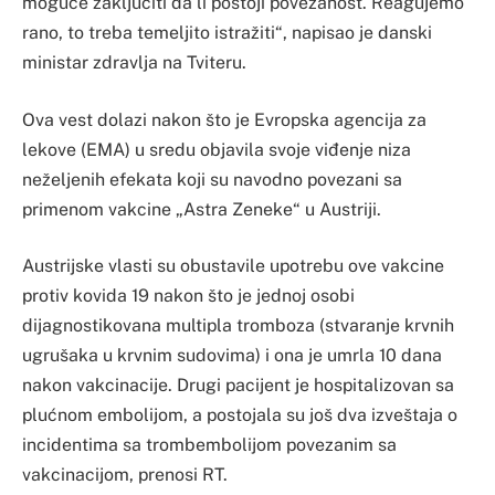
moguće zaključiti da li postoji povezanost. Reagujemo
rano, to treba temeljito istražiti“, napisao je danski
ministar zdravlja na Tviteru.
Ova vest dolazi nakon što je Evropska agencija za
lekove (EMA) u sredu objavila svoje viđenje niza
neželjenih efekata koji su navodno povezani sa
primenom vakcine „Astra Zeneke“ u Austriji.
Austrijske vlasti su obustavile upotrebu ove vakcine
protiv kovida 19 nakon što je jednoj osobi
dijagnostikovana multipla tromboza (stvaranje krvnih
ugrušaka u krvnim sudovima) i ona je umrla 10 dana
nakon vakcinacije. Drugi pacijent je hospitalizovan sa
plućnom embolijom, a postojala su još dva izveštaja o
incidentima sa trombembolijom povezanim sa
vakcinacijom, prenosi RT.