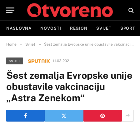
NASLOVNA
NOVOSTI
REGION
SVIJET
SPORT
»
»
Home
Svijet
Šest zemalja Evropske unije obustavile vakcinaciju „Astra Zenekom“
11.03.2021
SVIJET
Šest zemalja Evropske unije
obustavile vakcinaciju
„Astra Zenekom“