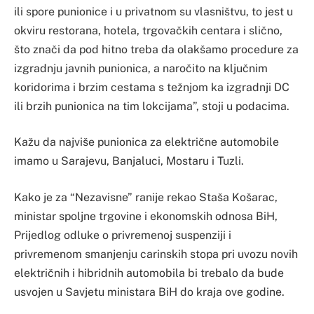
ili spore punionice i u privatnom su vlasništvu, to jest u
okviru restorana, hotela, trgovačkih centara i slično,
što znači da pod hitno treba da olakšamo procedure za
izgradnju javnih punionica, a naročito na ključnim
koridorima i brzim cestama s težnjom ka izgradnji DC
ili brzih punionica na tim lokcijama”, stoji u podacima.
Kažu da najviše punionica za električne automobile
imamo u Sarajevu, Banjaluci, Mostaru i Tuzli.
Kako je za “Nezavisne” ranije rekao Staša Košarac,
ministar spoljne trgovine i ekonomskih odnosa BiH,
Prijedlog odluke o privremenoj suspenziji i
privremenom smanjenju carinskih stopa pri uvozu novih
električnih i hibridnih automobila bi trebalo da bude
usvojen u Savjetu ministara BiH do kraja ove godine.