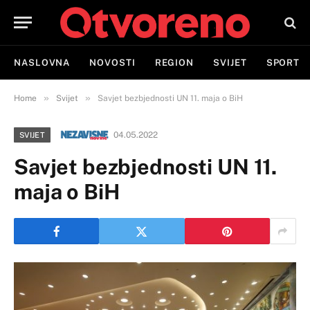
NASLOVNA
NOVOSTI
REGION
SVIJET
SPORT
»
»
Home
Svijet
Savjet bezbjednosti UN 11. maja o BiH
04.05.2022
SVIJET
Savjet bezbjednosti UN 11.
maja o BiH