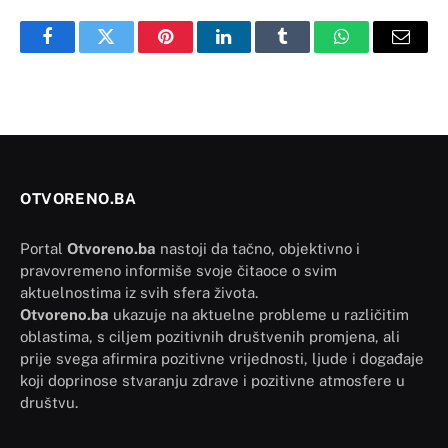
Facebook
Twitter
Pinterest
LinkedIn
Tumblr
WhatsApp
Email
OTVORENO.BA
Portal
Otvoreno.ba
nastoji da tačno, objektivno i
pravovremeno informiše svoje čitaoce o svim
aktuelnostima iz svih sfera života.
Otvoreno.ba
ukazuje na aktuelne probleme u različitim
oblastima, s ciljem pozitivnih društvenih promjena, ali
prije svega afirmira pozitivne vrijednosti, ljude i događaje
koji doprinose stvaranju zdrave i pozitivne atmosfere u
društvu.