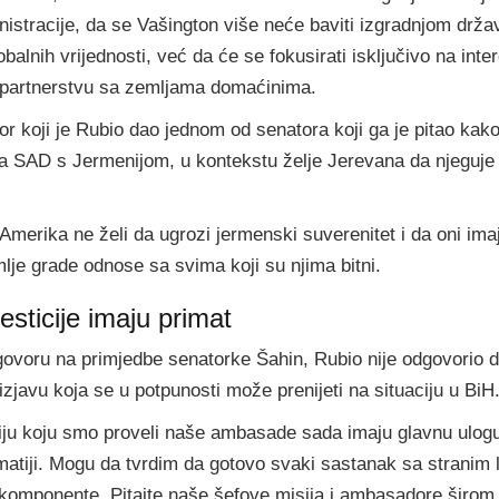
nistracije, da se Vašington više neće baviti izgradnjom drža
alnih vrijednosti, već da će se fokusirati isključivo na int
u partnerstvu sa zemljama domaćinima.
or koji je Rubio dao jednom od senatora koji ga je pitao ka
a SAD s Jermenijom, u kontekstu želje Jerevana da njeguje
Amerika ne želi da ugrozi jermenski suverenitet i da oni ima
lje grade odnose sa svima koji su njima bitni.
sticije imaju primat
govoru na primjedbe senatorke Šahin, Rubio nije odgovorio di
zjavu koja se u potpunosti može prenijeti na situaciju u BiH
iju koju smo proveli naše ambasade sada imaju glavnu ulogu
atiji. Mogu da tvrdim da gotovo svaki sastanak sa stranim 
omponente. Pitajte naše šefove misija i ambasadore širom s