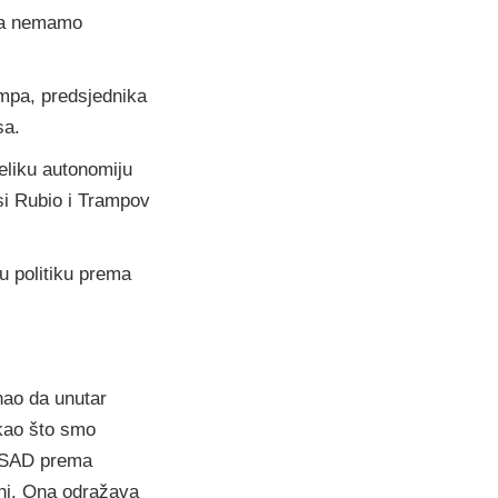
ana nemamo
ampa, predsjednika
sa.
eliku autonomiju
ksi Rubio i Trampov
u politiku prema
nao da unutar
kao što smo
u SAD prema
ni. Ona odražava