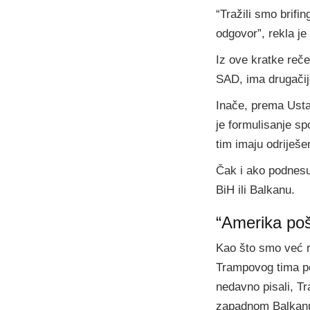
“Tražili smo brif
odgovor”, rekla je
Iz ove kratke reč
SAD, ima drugačije
Inače, prema Usta
je formulisanje sp
tim imaju odriješ
Čak i ako podnesu 
BiH ili Balkanu.
“Amerika poš
Kao što smo već r
Trampovog tima po
nedavno pisali, T
zapadnom Balkanu 