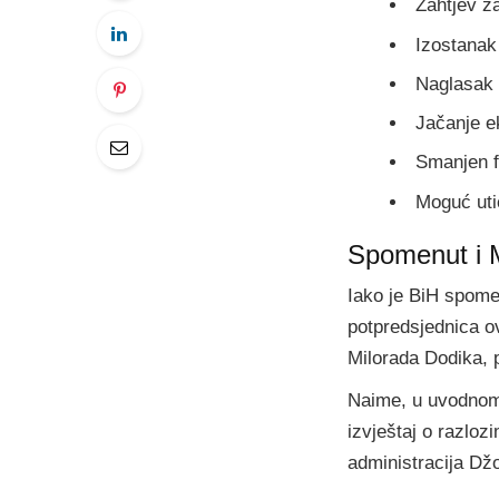
Zahtjev za
Izostanak
Naglasak
Jačanje 
Smanjen f
Moguć uti
Spomenut i M
Iako je BiH spome
potpredsjednica o
Milorada Dodika,
Naime, u uvodnom 
izvještaj o razloz
administracija Dž