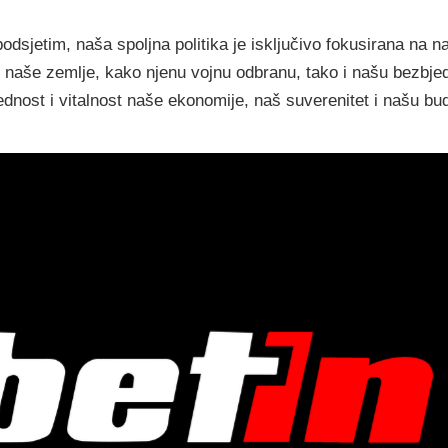
odsjetim, naša spoljna politika je isključivo fokusirana na na
naše zemlje, kako njenu vojnu odbranu, tako i našu bezbjedn
nost i vitalnost naše ekonomije, naš suverenitet i našu bud