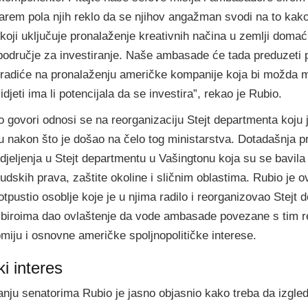
arem pola njih reklo da se njihov angažman svodi na to kako
ji uključuje pronalaženje kreativnih načina u zemlji domaći
i područje za investiranje. Naše ambasade će tada preduzeti p
 radiće na pronalaženju američke kompanije koja bi možda mo
vidjeti ima li potencijala da se investira”, rekao je Rubio.
o govori odnosi se na reorganizaciju Stejt departmenta koju 
nakon što je došao na čelo tog ministarstva. Dotadašnja p
jeljenja u Stejt departmentu u Vašingtonu koja su se bavila
judskih prava, zaštite okoline i sličnim oblastima. Rubio je o
otpustio osoblje koje je u njima radilo i reorganizovao Stejt
m biroima dao ovlaštenje da vode ambasade povezane s tim 
iju i osnovne američke spoljnopolitičke interese.
i interes
ju senatorima Rubio je jasno objasnio kako treba da izgle