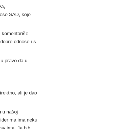
va,
erese SAD, koje
ko komentariše
 dobre odnose i s
ju pravo da u
rektno, ali je dao
.
 u našoj
liderima ima neku
vijeta. Ja bih