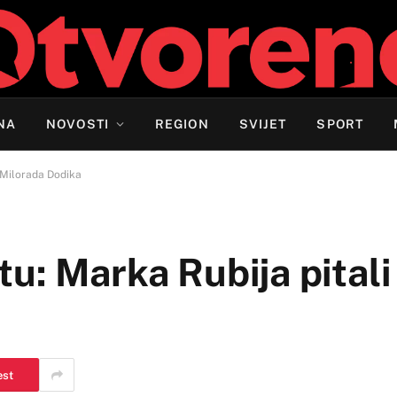
NA
NOVOSTI
REGION
SVIJET
SPORT
a Milorada Dodika
u: Marka Rubija pitali 
est