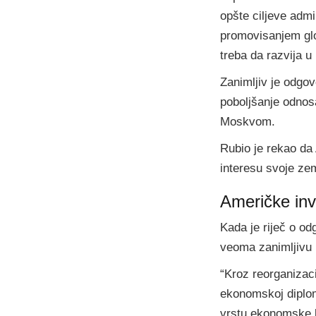
opšte ciljeve admi
promovisanjem glob
treba da razvija 
Zanimljiv je odgov
poboljšanje odnos
Moskvom.
Rubio je rekao da 
interesu svoje zem
Američke inve
Kada je riječ o od
veoma zanimljivu i
“Kroz reorganizac
ekonomskoj diplom
vrstu ekonomske k