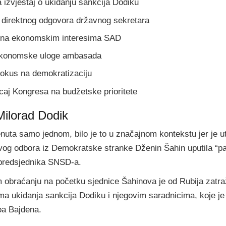
 izvještaj o ukidanju sankcija Dodiku
 direktnog odgovora državnog sekretara
 na ekonomskim interesima SAD
ekonomske uloge ambasada
okus na demokratizaciju
caj Kongresa na budžetske prioritete
ilorad Dodik
nuta samo jednom, bilo je to u značajnom kontekstu jer je u
vog odbora iz Demokratske stranke Dženin Šahin uputila “p
 predsjednika SNSD-a.
obraćanju na početku sjednice Šahinova je od Rubija zatra
ima ukidanja sankcija Dodiku i njegovim saradnicima, koje je
oa Bajdena.