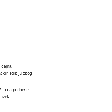
ticajna
acku” Rubiju zbog
žila da podnese
 uvela