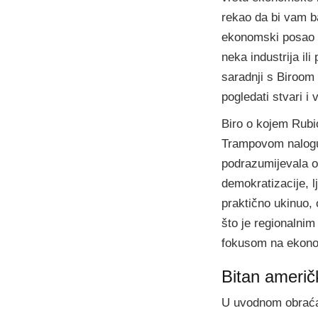
rekao da bi vam b
ekonomski posao ko
neka industrija il
saradnji s Biroom
pogledati stvari i 
Biro o kojem Rubi
Trampovom nalogu 
podrazumijevala od
demokratizacije, l
praktično ukinuo, 
što je regionalni
fokusom na ekonom
Bitan američk
U uvodnom obraćan