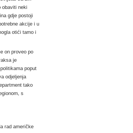
 obaviti neki
na gdje postoji
otrebne akcije i u
gla otići tamo i
je on proveo po
raksa je
 politikama poput
va odjeljenja
 department tako
regionom, s
da rad američke