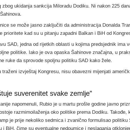
ing zbog ukidanja sankcija Miloradu Dodiku. Ni nakon 225 d
 Šahinova.
enice se može jasno zaključiti da administracija Donalda Tr
 prioritete kad su u pitanju zapadni Balkan i BiH od Kongre
vu SAD, jedna od rijetkih oblasti u kojima predsjednik ima v
oljne politike. Iako je ova opaska Šahinove značajna, u pra
ene ruke da sprovode spoljnu politiku SAD kako žele.
traženi izvještaj Kongresu, nisu obavezni mijenjati američk
tuje suverenitet svake zemlje”
anije napomenuli, Rubio je u martu prošle godine javno priz
stoje razmimoilaženja oko politike prema Dodiku. Takođe, 
ramp je prije nekoliko sedmica i zvanično formulisao politik
i BiH, čime su eventualne nedoumice i neslaganja otklonje