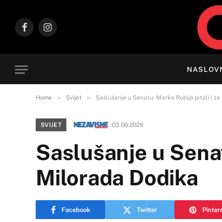
Facebook
Instagram
NASLOV
»
»
Home
Svijet
Saslušanje u Senatu: Marka Rubija pitali i z
SVIJET
03.06.2026
Saslušanje u Senat
Milorada Dodika
Facebook
Twitter
Pinter