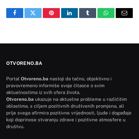
Facebook
Twitter
Pinterest
LinkedIn
Tumblr
WhatsApp
Email
OTVORENO.BA
Portal
Otvoreno.ba
nastoji da tačno, objektivno i
pravovremeno informiše svoje čitaoce o svim
aktuelnostima iz svih sfera života.
Otvoreno.ba
ukazuje na aktuelne probleme u različitim
oblastima, s ciljem pozitivnih društvenih promjena, ali
prije svega afirmira pozitivne vrijednosti, ljude i događaje
koji doprinose stvaranju zdrave i pozitivne atmosfere u
društvu.