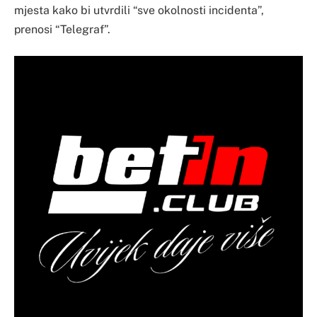
mjesta kako bi utvrdili “sve okolnosti incidenta”,
prenosi “Telegraf”.