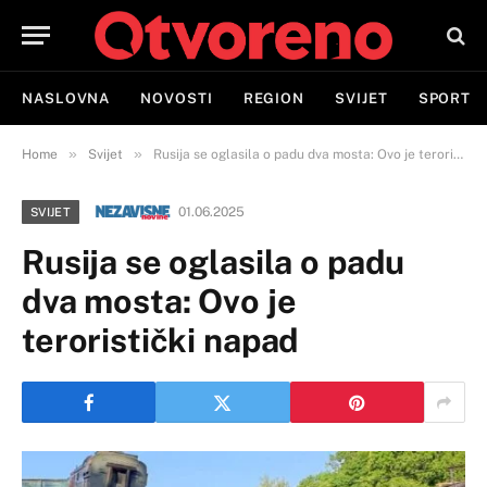
NASLOVNA
NOVOSTI
REGION
SVIJET
SPORT
»
»
Home
Svijet
Rusija se oglasila o padu dva mosta: Ovo je teroristički napad
01.06.2025
SVIJET
Rusija se oglasila o padu
dva mosta: Ovo je
teroristički napad