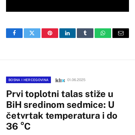
Facebook
Twitter
Pinterest
LinkedIn
Tumblr
WhatsApp
Email
01.06.2025
BOSNA I HERCEGOVINA
Prvi toplotni talas stiže u
BiH sredinom sedmice: U
četvrtak temperatura i do
36 °C