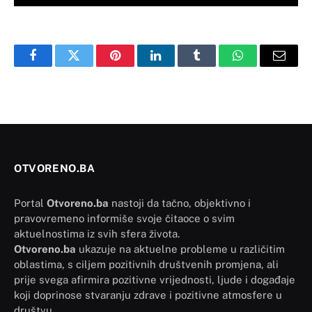
Facebook
Twitter
Pinterest
LinkedIn
Tumblr
WhatsApp
Email
OTVORENO.BA
Portal
Otvoreno.ba
nastoji da tačno, objektivno i
pravovremeno informiše svoje čitaoce o svim
aktuelnostima iz svih sfera života.
Otvoreno.ba
ukazuje na aktuelne probleme u različitim
oblastima, s ciljem pozitivnih društvenih promjena, ali
prije svega afirmira pozitivne vrijednosti, ljude i događaje
koji doprinose stvaranju zdrave i pozitivne atmosfere u
društvu.