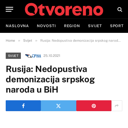
NASLOVNA
NOVOSTI
REGION
SVIJET
SPORT
»
»
Home
Svijet
Rusija: Nedopustiva demonizacija srpskog naroda u BiH
25.10.2021
SVIJET
Rusija: Nedopustiva
demonizacija srpskog
naroda u BiH