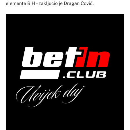
elemente BiH – zaključio je Dragan Čović.