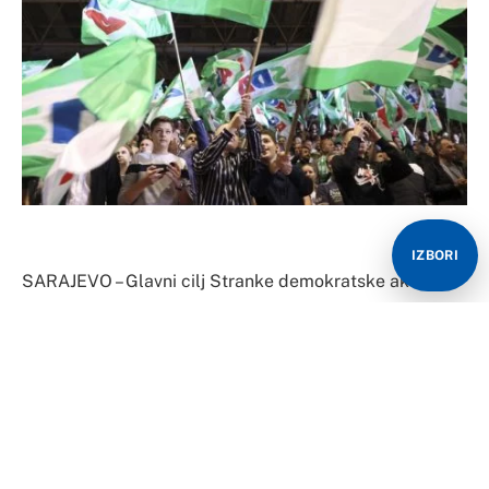
IZBORI
SARAJEVO – Glavni cilj Stranke demokratske akcije je
politička eliminacija aktuelnog predsjednika Republike
Srpske i lidera SNSD-a Milorada Dodika jer, prema
mišljenju čelnih ljudi ove stranke, u Srpskoj ne postoji
druga ličnost koja ima njegovu političku snagu. To bi,
smatraju u SDA, stvorilo uslove za slabljenje srpskog
otpora prema izgradnji unitarne države.