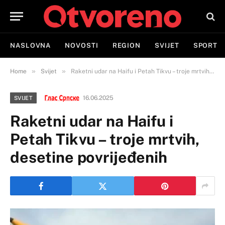
NASLOVNA
NOVOSTI
REGION
SVIJET
SPORT
»
»
Home
Svijet
Raketni udar na Haifu i Petah Tikvu – troje mrtvih, desetine povrijeđenih
16.06.2025
SVIJET
Raketni udar na Haifu i
Petah Tikvu – troje mrtvih,
desetine povrijeđenih