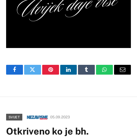
Facebook
Twitter
Pinterest
LinkedIn
Tumblr
WhatsApp
Email
05.09.2023
SVIJET
Otkriveno ko je bh.