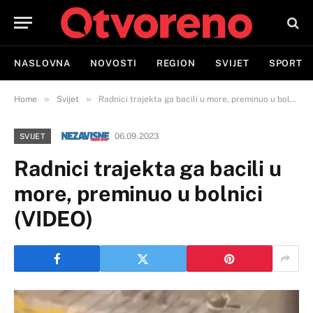
NASLOVNA
NOVOSTI
REGION
SVIJET
SPORT
»
»
Home
Svijet
Radnici trajekta ga bacili u more, preminuo u bolnici (VIDEO)
06.09.2023
SVIJET
Radnici trajekta ga bacili u
more, preminuo u bolnici
(VIDEO)