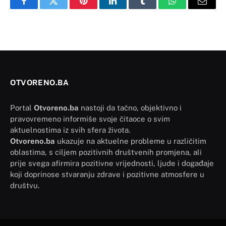
Facebook
Twitter
Pinterest
LinkedIn
Tumblr
WhatsApp
Email
OTVORENO.BA
Portal
Otvoreno.ba
nastoji da tačno, objektivno i
pravovremeno informiše svoje čitaoce o svim
aktuelnostima iz svih sfera života.
Otvoreno.ba
ukazuje na aktuelne probleme u različitim
oblastima, s ciljem pozitivnih društvenih promjena, ali
prije svega afirmira pozitivne vrijednosti, ljude i događaje
koji doprinose stvaranju zdrave i pozitivne atmosfere u
društvu.