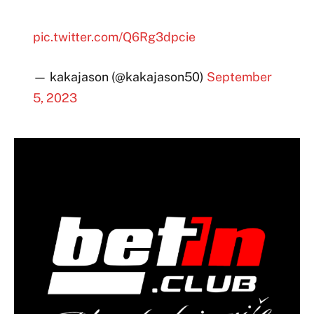
pic.twitter.com/Q6Rg3dpcie
— kakajason (@kakajason50)
September
5, 2023