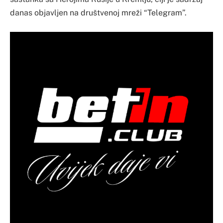
danas objavljen na društvenoj mreži “Telegram”.