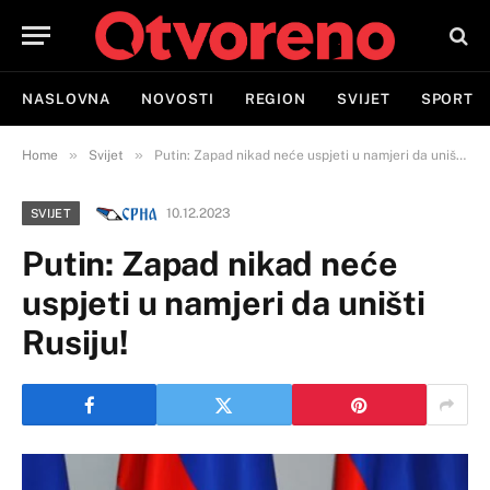
NASLOVNA
NOVOSTI
REGION
SVIJET
SPORT
»
»
Home
Svijet
Putin: Zapad nikad neće uspjeti u namjeri da uništi Rusiju!
10.12.2023
SVIJET
Putin: Zapad nikad neće
uspjeti u namjeri da uništi
Rusiju!