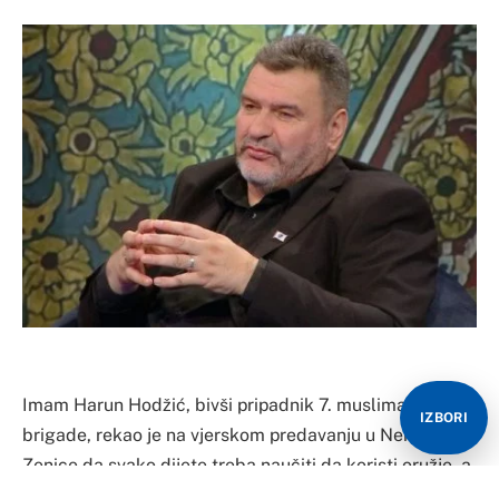
Imam Harun Hodžić, bivši pripadnik 7. muslimanske
IZBORI
brigade, rekao je na vjerskom predavanju u Nemili kod
Zenice da svako dijete treba naučiti da koristi oružje, a
od svake lovačke sekcije napraviti formaciju koja se