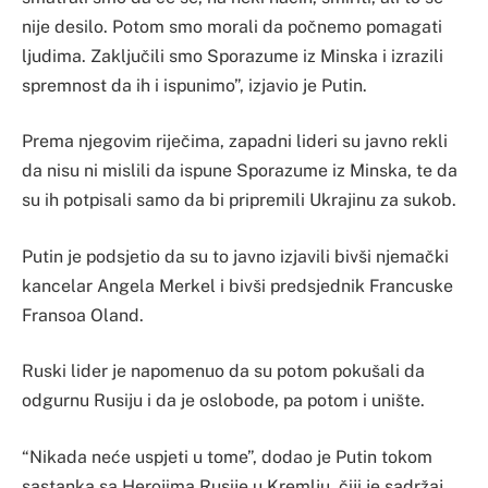
nije desilo. Potom smo morali da počnemo pomagati
ljudima. Zaključili smo Sporazume iz Minska i izrazili
spremnost da ih i ispunimo”, izjavio je Putin.
Prema njegovim riječima, zapadni lideri su javno rekli
da nisu ni mislili da ispune Sporazume iz Minska, te da
su ih potpisali samo da bi pripremili Ukrajinu za sukob.
Putin je podsjetio da su to javno izjavili bivši njemački
kancelar Angela Merkel i bivši predsjednik Francuske
Fransoa Oland.
Ruski lider je napomenuo da su potom pokušali da
odgurnu Rusiju i da je oslobode, pa potom i unište.
“Nikada neće uspjeti u tome”, dodao je Putin tokom
sastanka sa Herojima Rusije u Kremlju, čiji je sadržaj