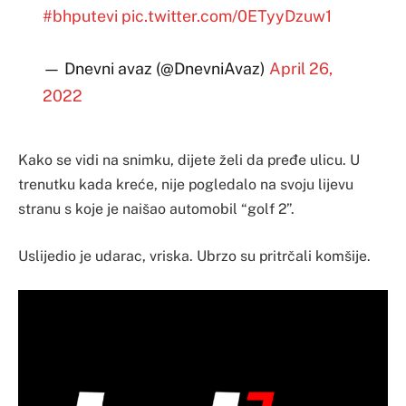
#bhputevi
pic.twitter.com/0ETyyDzuw1
— Dnevni avaz (@DnevniAvaz)
April 26,
2022
Kako se vidi na snimku, dijete želi da pređe ulicu. U
trenutku kada kreće, nije pogledalo na svoju lijevu
stranu s koje je naišao automobil “golf 2”.
Uslijedio je udarac, vriska. Ubrzo su pritrčali komšije.