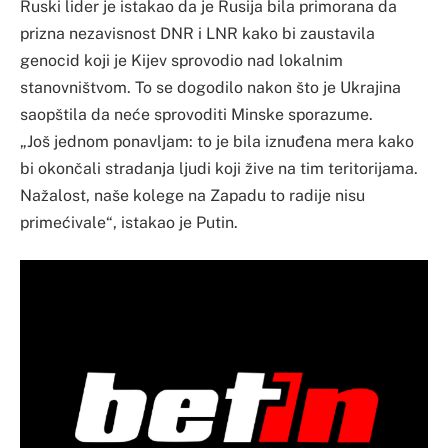
Ruski lider je istakao da je Rusija bila primorana da
prizna nezavisnost DNR i LNR kako bi zaustavila
genocid koji je Kijev sprovodio nad lokalnim
stanovništvom. To se dogodilo nakon što je Ukrajina
saopštila da neće sprovoditi Minske sporazume.
„Još jednom ponavljam: to je bila iznuđena mera kako
bi okončali stradanja ljudi koji žive na tim teritorijama.
Nažalost, naše kolege na Zapadu to radije nisu
primećivale“, istakao je Putin.