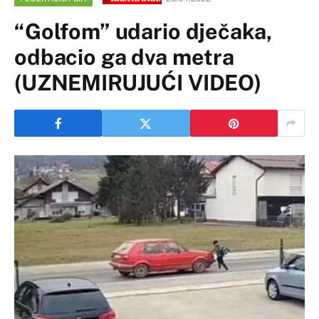
“Golfom” udario dječaka,
odbacio ga dva metra
(UZNEMIRUJUĆI VIDEO)