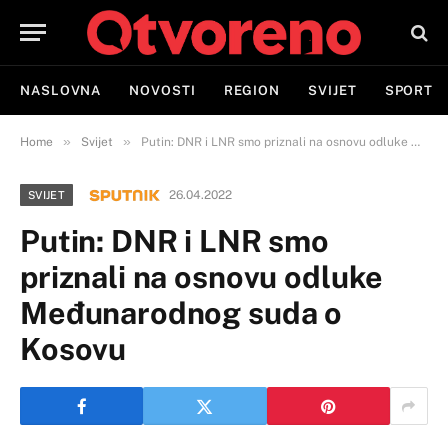
NASLOVNA
NOVOSTI
REGION
SVIJET
SPORT
»
»
Home
Svijet
Putin: DNR i LNR smo priznali na osnovu odluke Međunarodnog suda o Kosovu
26.04.2022
SVIJET
Putin: DNR i LNR smo
priznali na osnovu odluke
Međunarodnog suda o
Kosovu