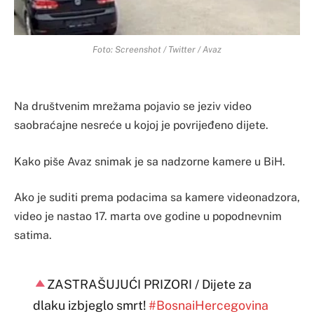
Foto: Screenshot / Twitter / Avaz
Na društvenim mrežama pojavio se jeziv video
saobraćajne nesreće u kojoj je povrijeđeno dijete.
Kako piše Avaz snimak je sa nadzorne kamere u BiH.
Ako je suditi prema podacima sa kamere videonadzora,
video je nastao 17. marta ove godine u popodnevnim
satima.
ZASTRAŠUJUĆI PRIZORI / Dijete za
dlaku izbjeglo smrt!
#BosnaiHercegovina