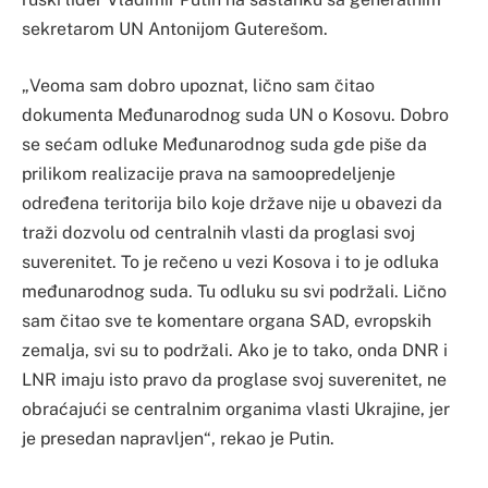
sekretarom UN Antonijom Guterešom.
„Veoma sam dobro upoznat, lično sam čitao
dokumenta Međunarodnog suda UN o Kosovu. Dobro
se sećam odluke Međunarodnog suda gde piše da
prilikom realizacije prava na samoopredeljenje
određena teritorija bilo koje države nije u obavezi da
traži dozvolu od centralnih vlasti da proglasi svoj
suverenitet. To je rečeno u vezi Kosova i to je odluka
međunarodnog suda. Tu odluku su svi podržali. Lično
sam čitao sve te komentare organa SAD, evropskih
zemalja, svi su to podržali. Ako je to tako, onda DNR i
LNR imaju isto pravo da proglase svoj suverenitet, ne
obraćajući se centralnim organima vlasti Ukrajine, jer
je presedan napravljen“, rekao je Putin.