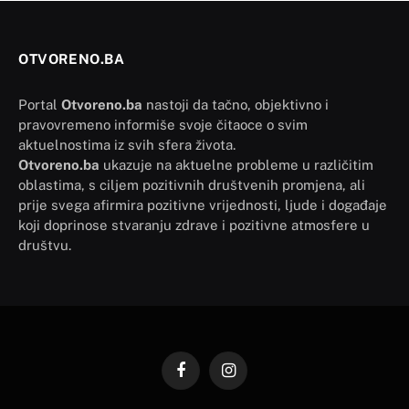
OTVORENO.BA
Portal
Otvoreno.ba
nastoji da tačno, objektivno i
pravovremeno informiše svoje čitaoce o svim
aktuelnostima iz svih sfera života.
Otvoreno.ba
ukazuje na aktuelne probleme u različitim
oblastima, s ciljem pozitivnih društvenih promjena, ali
prije svega afirmira pozitivne vrijednosti, ljude i događaje
koji doprinose stvaranju zdrave i pozitivne atmosfere u
društvu.
Facebook
Instagram