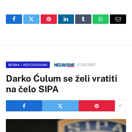
Facebook
Twitter
Pinterest
LinkedIn
Tumblr
WhatsApp
Email
07.05.2025
BOSNA I HERCEGOVINA
Darko Ćulum se želi vratiti
na čelo SIPA