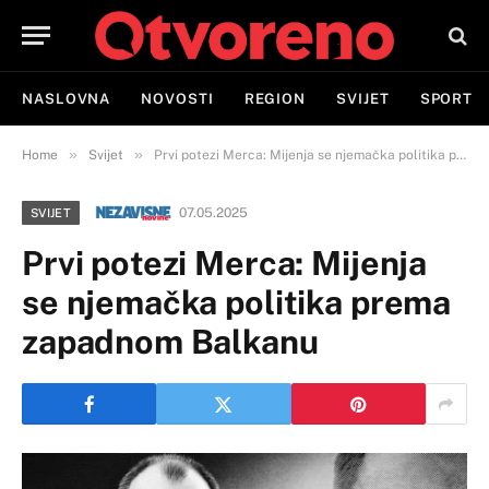
NASLOVNA
NOVOSTI
REGION
SVIJET
SPORT
»
»
Home
Svijet
Prvi potezi Merca: Mijenja se njemačka politika prema zapadnom Balkanu
07.05.2025
SVIJET
Prvi potezi Merca: Mijenja
se njemačka politika prema
zapadnom Balkanu