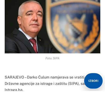
Foto: SIPA
SARAJEVO – Darko Ćulum namjerava se vratiti na čelo
IZBORI
Državne agencije za istrage i zaštitu (SIPA), saznaje
Istraga.ba.
Ćulum je najavio trenutnom rukovodstvu SIPA koje radi