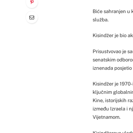
Biće sahranjen u 
služba.
Kisindžer je bio a
Prisustvovao je sa
senatskim odborom 
iznenada posjetio
Kisindžer je 1970-
ključnim globalni
Kine, istorijskih 
između Izraela i 
Vijetnamom.
Kisindžerova vlada