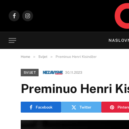
Facebook
Instagram
NASLOV
»
»
Home
Svijet
Preminuo Henri Kisindžer
SVIJET
30.11.2023
Preminuo Henri Ki
Facebook
Twitter
Pinter