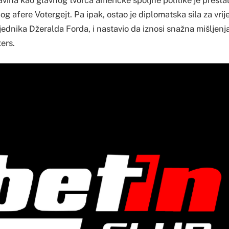
g afere Votergejt. Pa ipak, ostao je diplomatska sila za vr
ednika Džeralda Forda, i nastavio da iznosi snažna mišljenj
ters.