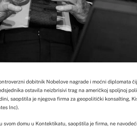
ontroverzni dobitnik Nobelove nagrade i moćni diplomata čij
edsjednika ostavila neizbrisivi trag na američkoj spoljnoj poli
dini, saopštila je njegova firma za geopolitički konsalting, Ki
tes Inc).
u svom domu u Kontektikatu, saopštila je firma, ne navodeći 