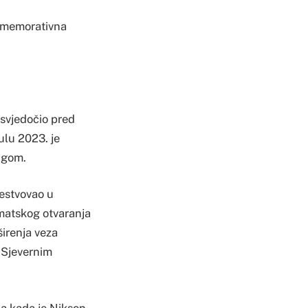
komemorativna
i svjedočio pred
ulu 2023. je
ngom.
čestvovao u
omatskog otvaranja
širenja veza
 Sjevernim
la kada je Nikson