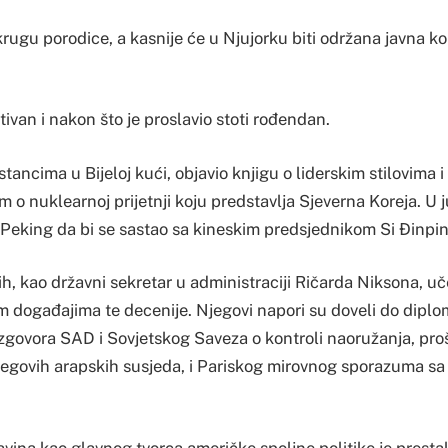
krugu porodice, a kasnije će u Njujorku biti održana javna 
ktivan i nakon što je proslavio stoti rođendan.
stancima u Bijeloj kući, objavio knjigu o liderskim stilovima 
o nuklearnoj prijetnji koju predstavlja Sjeverna Koreja. U j
 Peking da bi se sastao sa kineskim predsjednikom Si Đinpi
ih, kao državni sekretar u administraciji Ričarda Niksona, u
m događajima te decenije. Njegovi napori su doveli do dipl
razgovora SAD i Sovjetskog Saveza o kontroli naoružanja, pro
njegovih arapskih susjeda, i Pariskog mirovnog sporazuma sa
vina kao glavnog tvorca američke spoljne politike je presta