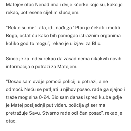
Matejev otac Nenad ima i dvije kćerke koje su, kako je
rekao, potresene cijelim slučajem.
“Rekle su mi: ‘Tata, idi, nađi ga.’ Plan je čekati i moliti
Boga, ostat ću kako bih pomogao istražnim organima
koliko god to mogu”, rekao je u izjavi za Blic.
Sinoć je za Index rekao da zasad nema nikakvih novih
informacija o potrazi za Matejem.
“Došao sam ovdje pomoći policiji u potrazi, a ne
odmoći. Neću se petljati u njihov posao, rade ga sjajno i
traže mog sina 0-24. Bio sam danas ispred kluba gdje
je Matej posljednji put viđen, policija gliserima
pretražuje Savu. Stvarno rade odličan posao”, rekao je
otac.