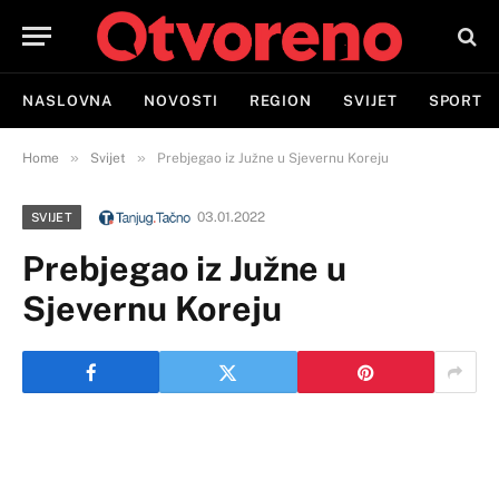
NASLOVNA
NOVOSTI
REGION
SVIJET
SPORT
»
»
Home
Svijet
Prebjegao iz Južne u Sjevernu Koreju
03.01.2022
SVIJET
Prebjegao iz Južne u
Sjevernu Koreju