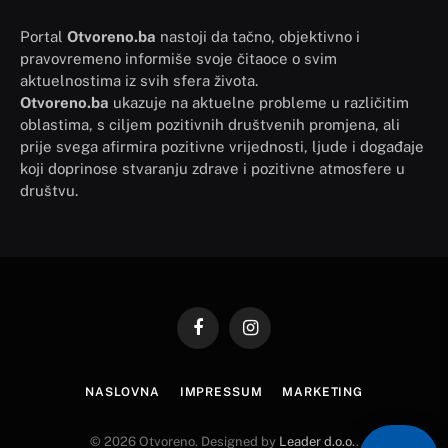
Portal
Otvoreno.ba
nastoji da tačno, objektivno i
pravovremeno informiše svoje čitaoce o svim
aktuelnostima iz svih sfera života.
Otvoreno.ba
ukazuje na aktuelne probleme u različitim
oblastima, s ciljem pozitivnih društvenih promjena, ali
prije svega afirmira pozitivne vrijednosti, ljude i događaje
koji doprinose stvaranju zdrave i pozitivne atmosfere u
društvu.
Facebook
Instagram
NASLOVNA
IMPRESSUM
MARKETING
© 2026 Otvoreno. Designed by
Leader d.o.o.
.