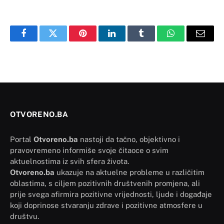
Facebook
Twitter
Pinterest
LinkedIn
Tumblr
WhatsApp
Email
OTVORENO.BA
Portal
Otvoreno.ba
nastoji da tačno, objektivno i
pravovremeno informiše svoje čitaoce o svim
aktuelnostima iz svih sfera života.
Otvoreno.ba
ukazuje na aktuelne probleme u različitim
oblastima, s ciljem pozitivnih društvenih promjena, ali
prije svega afirmira pozitivne vrijednosti, ljude i događaje
koji doprinose stvaranju zdrave i pozitivne atmosfere u
društvu.