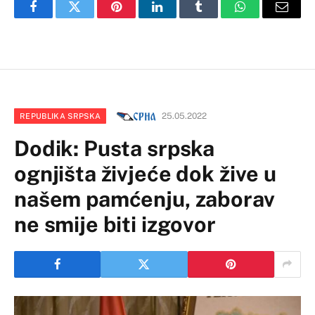
Facebook
Twitter
Pinterest
LinkedIn
Tumblr
WhatsApp
Email
25.05.2022
REPUBLIKA SRPSKA
Dodik: Pusta srpska
ognjišta živjeće dok žive u
našem pamćenju, zaborav
ne smije biti izgovor