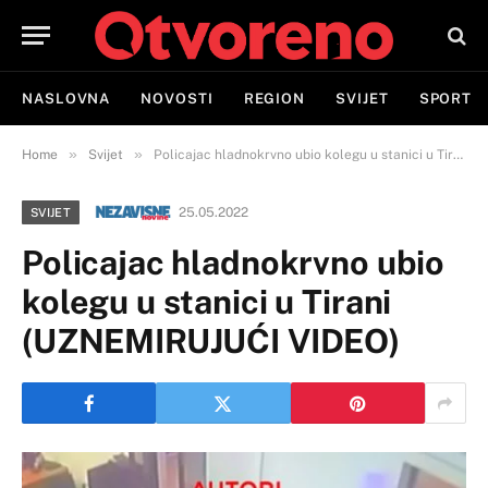
NASLOVNA
NOVOSTI
REGION
SVIJET
SPORT
»
»
Home
Svijet
Policajac hladnokrvno ubio kolegu u stanici u Tirani (UZNEMIRUJUĆI VIDEO)
25.05.2022
SVIJET
Policajac hladnokrvno ubio
kolegu u stanici u Tirani
(UZNEMIRUJUĆI VIDEO)