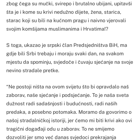
zbog čega su mučki, svirepo i brutalno ubijani, upitavši
šta je i kome su krivi nedužno dijete, žena, starica,
starac koji su bili na kućnom pragu i naivno vjerovali
svojim komšijama muslimanima i Hrvatima!?
S toga, ukazao je srpski član Predsjedništva BiH, ma
gdje bili Srbi trebaju i moraju svaki dan, na svakom
mjestu da spominju, svjedoče i čuvaju sjećanje na svoje
nevino stradale pretke.
“Ne postoji ništa na ovom svijetu što bi opravdalo naš
zaborav, naše sjećanje i podsjećanje. To je naša sveta
dužnost radi sadašnjosti i budućnosti, radi naših
predaka, a posebno potomaka. Moramo da govorimo o
našoj stradalničkoj istoriji, jer ćemo mi biti krivi ako ovi
tragični događaji odu u zaborav. To ne smijemo
dozvoliti jer smo već danas svjedoci prekrajanja