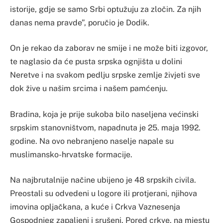
istorije, gdje se samo Srbi optužuju za zločin. Za njih
danas nema pravde”, poručio je Dodik.
On je rekao da zaborav ne smije i ne može biti izgovor,
te naglasio da će pusta srpska ognjišta u dolini
Neretve i na svakom pedlju srpske zemlje živjeti sve
dok žive u našim srcima i našem pamćenju.
Bradina, koja je prije sukoba bilo naseljena većinski
srpskim stanovništvom, napadnuta je 25. maja 1992.
godine. Na ovo nebranjeno naselje napale su
muslimansko-hrvatske formacije.
Na najbrutalnije načine ubijeno je 48 srpskih civila.
Preostali su odvedeni u logore ili protjerani, njihova
imovina opljačkana, a kuće i Crkva Vaznesenja
Gospodnjeg zapaljeni i srušeni. Pored crkve, na mjestu