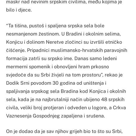
maskr nad nevinim srpskim civilima, među kojima je
bilo i djece.
“Ta tišina, pustoš i spaljena srpska sela bole
nesmanjenom žestinom. U Bradini i okolnim selima,
Konjicu i dolinom Neretve zločinci su izvršili etničko
čišćenje. Pripadnici muslimansko-hrvatskih paravojnih
formacija zatrli su srpsko ime. Danas samo ledeni
mermerni spomenik i obnovljeni hram prkosno
svjedoče da su Srbi živjeli na tom prostoru”, rekao je
Dodik Srni povodom 30 godina od uništenja i
spaljivanja srpskog sela Bradina kod Konjica i okolnih
sela, kada je na najbrutalniji način ubijeno 48 srpskih
civila, veliki broj protjeran i odveden u logore, a Crkva
Vaznesenja Gospodnjeg zapaljena i srušena.
On je dodao da je sav njihov grijeh bio to što su Srbi,