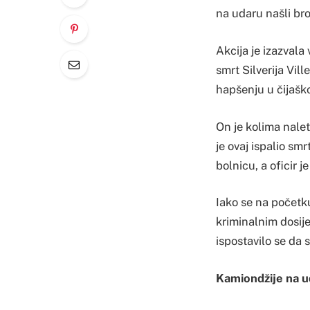
na udaru našli broj
Akcija je izazval
smrt Silverija Vil
hapšenju u čijašk
On je kolima nale
je ovaj ispalio s
bolnicu, a oficir 
Iako se na početku
kriminalnim dosije
ispostavilo se da 
Kamiondžije na u