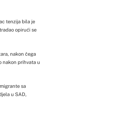
 tenzija bila je
tradao opirući se
etara, nakon čega
o nakon prihvata u
 imigrante sa
 djela u SAD,