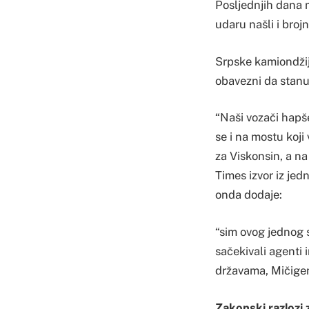
Posljednjih dana m
udaru našli i brojni
Srpske kamiondžij
obavezni da stanu n
“Naši vozači hapše
se i na mostu koji
za Viskonsin, a na
Times izvor iz jed
onda dodaje:
“sim ovog jednog s
sačekivali agenti 
državama, Mičigen
Zakonski razlozi z