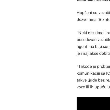
Hapšeni su vozači
dozvolama (B kateg
“Neki nisu imali r
posedovao vozačku 
agentima bilo sum
je i najlakše dobi
“Takođe je proble
komunikaciji sa IC
takve ljude bez r
voze ili ih upućuj