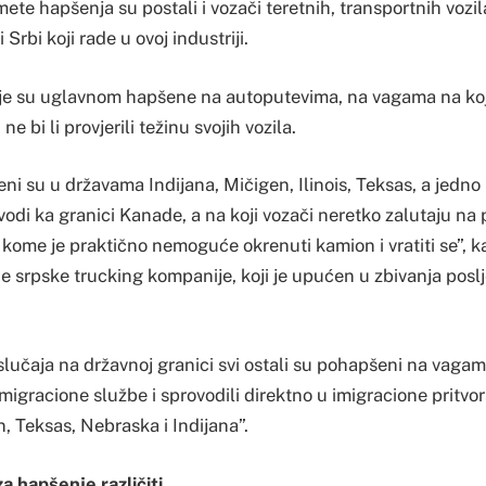
ete hapšenja su postali i vozači teretnih, transportnih vozil
 Srbi koji rade u ovoj industriji.
e su uglavnom hapšene na autoputevima, na vagama na koji
e bi li provjerili težinu svojih vozila.
ni su u državama Indijana, Mičigen, Ilinois, Teksas, a jedno
 vodi ka granici Kanade, a na koji vozači neretko zalutaju na
 kome je praktično nemoguće okrenuti kamion i vratiti se”, 
ne srpske trucking kompanije, koji je upućen u zbivanja posl
lučaja na državnoj granici svi ostali su pohapšeni na vagam
imigracione službe i sprovodili direktno u imigracione pritvor
, Teksas, Nebraska i Indijana”.
a hapšenje različiti