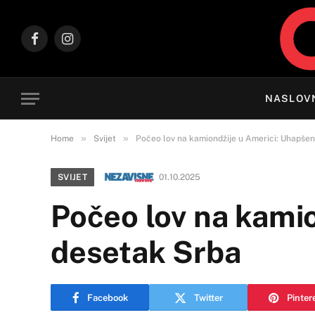
Facebook
Instagram
NASLOV
»
»
Home
Svijet
Počeo lov na kamiondžije u Americi: Uhapše
SVIJET
01.10.2025
Počeo lov na kami
desetak Srba
Facebook
Twitter
Pinter