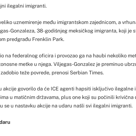
ni ilegalni imigranti.
a veliko uznemirenje među imigrantskom zajednicom, a vrhunac
legas-Gonzaleza, 38-godišnjeg meksičkog imigranta, koji je s
om predgrađu Frenklin Park.
tio na federalnog oficira i provozao ga na haubi nekoliko m
mrtonosne metke u njega. Viljegas-Gonzalez je preminuo ubrz
je zadobio teže povrede, prenosi Serbian Times.
 akcije govorilo da će ICE agenti hapsiti isključivo ilegalne
ima u matičnim državama, plus one koji su počinili krivična
su se u nastavku akcije na udaru našli svi ilegalni imigranti.
daru