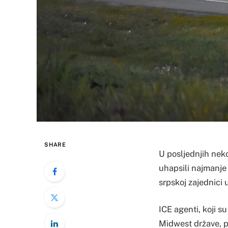
SHARE
U posljednjih nek
uhapsili najmanje 
srpskoj zajednici 
ICE agenti, koji s
Midwest države, po