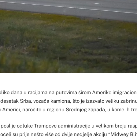
oliko dana u racijama na putevima širom Amerike imigracion
desetak Srba, vozača kamiona, što je izazvalo veliku zabrinu
u Americi, naročito u regionu Srednjeg zapada, u kome ih tre
u poslije odluke Trampove administracije u velikom broju rasp
čeli su prije nešto više od dvije nedjelje akciju “Midwey Blit