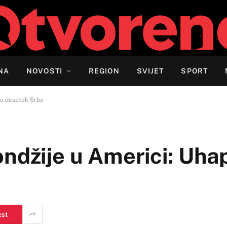
NA
NOVOSTI
REGION
SVIJET
SPORT
no desetak Srba
ondžije u Americi: Uh
est