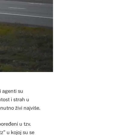
i agenti su
tost i strah u
nutno živi najviše.
oređeni u tzv.
z” u kojoj su se