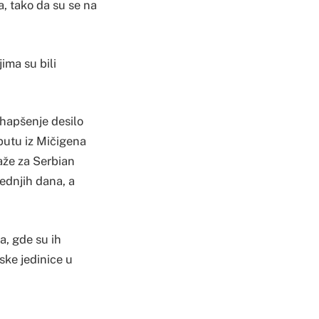
a, tako da su se na
ma su bili
 hapšenje desilo
 putu iz Mičigena
kaže za Serbian
jednjih dana, a
a, gde su ih
ske jedinice u