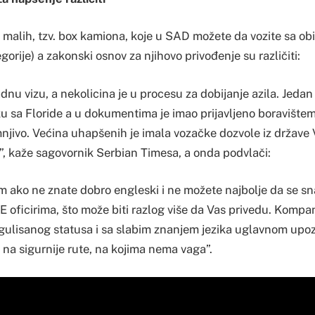
 malih, tzv. box kamiona, koje u SAD možete da vozite sa o
orije) a zakonski osnov za njihovo privođenje su različiti:
adnu vizu, a nekolicina je u procesu za dobijanje azila. Jedan 
sa Floride a u dokumentima je imao prijavljeno boravištem u
njivo. Većina uhapšenih je imala vozačke dozvole iz države 
ti”, kaže sagovornik Serbian Timesa, a onda podvlači:
m ako ne znate dobro engleski i ne možete najbolje da se s
E oficirima, što može biti razlog više da Vas privedu. Kompan
egulisanog statusa i sa slabim znanjem jezika uglavnom upo
u na sigurnije rute, na kojima nema vaga”.