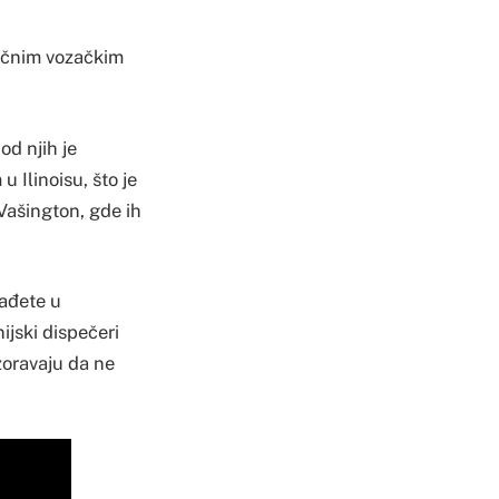
bičnim vozačkim
od njih je
 Ilinoisu, što je
Vašington, gde ih
nađete u
ijski dispečeri
zoravaju da ne