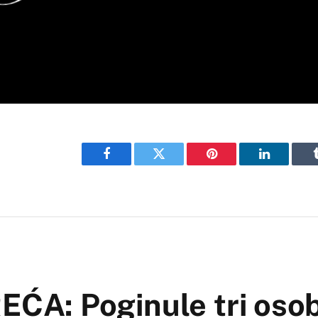
Facebook
Twitter
Pinterest
LinkedIn
A: Poginule tri osob