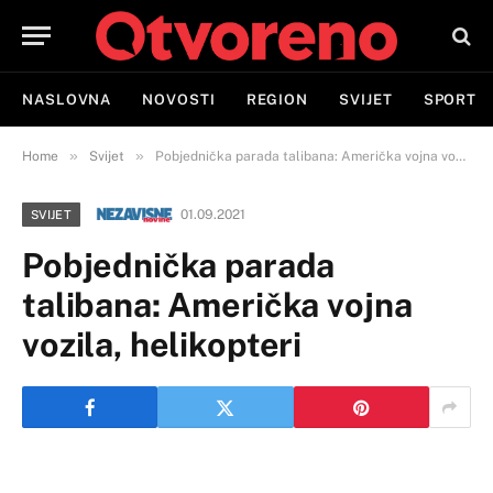
NASLOVNA
NOVOSTI
REGION
SVIJET
SPORT
»
»
Home
Svijet
Pobjednička parada talibana: Američka vojna vozila, helikopteri
01.09.2021
SVIJET
Pobjednička parada
talibana: Američka vojna
vozila, helikopteri