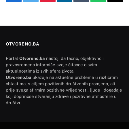
Facebook
Twitter
Pinterest
LinkedIn
Tumblr
WhatsApp
Email
OTVORENO.BA
Portal
Otvoreno.ba
nastoji da tačno, objektivno i
pravovremeno informiše svoje čitaoce o svim
aktuelnostima iz svih sfera života.
Otvoreno.ba
ukazuje na aktuelne probleme u različitim
oblastima, s ciljem pozitivnih društvenih promjena, ali
prije svega afirmira pozitivne vrijednosti, ljude i događaje
koji doprinose stvaranju zdrave i pozitivne atmosfere u
društvu.