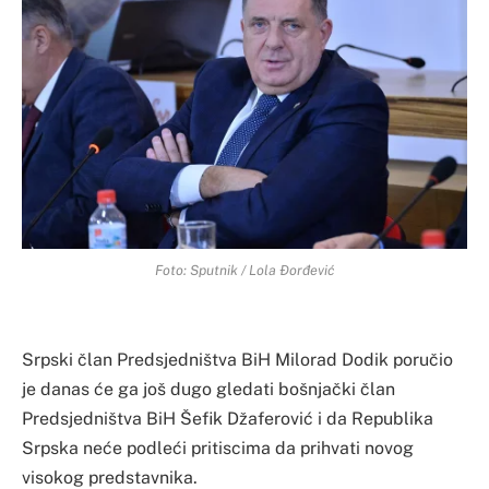
Foto: Sputnik / Lola Đorđević
Srpski član Predsjedništva BiH Milorad Dodik poručio
je danas će ga još dugo gledati bošnjački član
Predsjedništva BiH Šefik Džaferović i da Republika
Srpska neće podleći pritiscima da prihvati novog
visokog predstavnika.