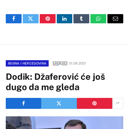
Facebook
Twitter
Pinterest
LinkedIn
Tumblr
WhatsApp
Email
01.09.2021
BOSNA I HERCEGOVINA
Dodik: Džaferović će još
dugo da me gleda