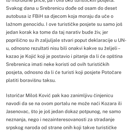
to morbidne priče, pa i ova oko turističkih posjeta.
Svakog dana u Srebrenicu dođe od osam do deset
autobusa iz FBiH sa djecom koja moraju da uče o
lažnom genocidu. I ove turističke posjete su samo još
jedan korak ka tome da taj narativ bude živ, jer
poprilično su ih zaljuljale stvari poput deklaracije u UN-
u, odnosno rezultati nisu bili onakvi kakve su željeli –
kazao je Kojić koji je postavio i pitanje da li će opština
Srebrenica imati neke koristi od ovih turističkih
posjeta, odnosno da li će turisti koji posjete Potočare
platiti boravišnu taksu.
Istoričar Miloš Ković pak kao zanimljivu činjenicu
navodi da se na ovom portalu ne može naći Kozara ili
Jasenovac, što je još jedan dokaz potpunog, ne samo
neznanja, nego i nezainteresovanosti za stradanje
srpskog naroda od strane onih koji takve turističke