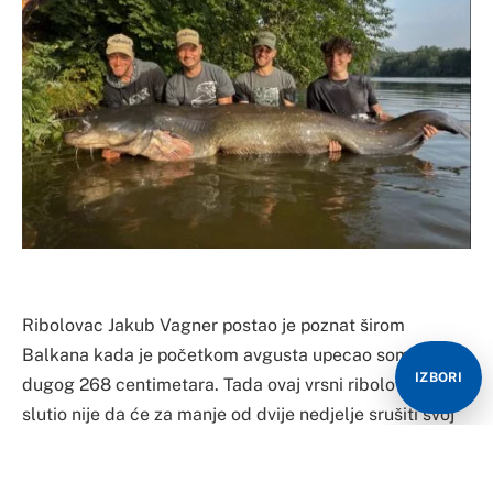
Ribolovac Jakub Vagner postao je poznat širom
Balkana kada je početkom avgusta upecao soma
IZBORI
dugog 268 centimetara. Tada ovaj vrsni ribolovac ni
slutio nije da će za manje od dvije nedjelje srušiti svoj
lični rekord i upecati još veću grdosiju.