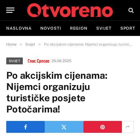
NASLOVNA
NOVOSTI
REGION
SVIJET
SPORT
»
»
Home
Svijet
Po akcijskim cijenama: Nijemci organizuju turističke posjete Potočarima!
26.08.2025
SVIJET
Po akcijskim cijenama:
Nijemci organizuju
turističke posjete
Potočarima!