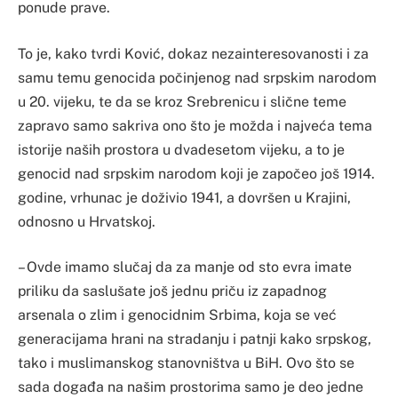
ponude prave.
To je, kako tvrdi Ković, dokaz nezainteresovanosti i za
samu temu genocida počinjenog nad srpskim narodom
u 20. vijeku, te da se kroz Srebrenicu i slične teme
zapravo samo sakriva ono što je možda i najveća tema
istorije naših prostora u dvadesetom vijeku, a to je
genocid nad srpskim narodom koji je započeo još 1914.
godine, vrhunac je doživio 1941, a dovršen u Krajini,
odnosno u Hrvatskoj.
– Ovde imamo slučaj da za manje od sto evra imate
priliku da saslušate još jednu priču iz zapadnog
arsenala o zlim i genocidnim Srbima, koja se već
generacijama hrani na stradanju i patnji kako srpskog,
tako i muslimanskog stanovništva u BiH. Ovo što se
sada događa na našim prostorima samo je deo jedne