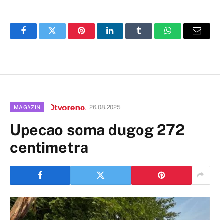
Facebook
Twitter
Pinterest
LinkedIn
Tumblr
WhatsApp
Email
26.08.2025
MAGAZIN
Upecao soma dugog 272
centimetra