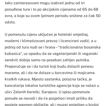
tako zainteresovani mogu izabrati jednu od tri
ponuđene ture i to po akcijskim cijenama od 65 do 68
evra, a koje su ovom ljetnom periodu snižene za čak 50
odsto.
U pomenutu cijenu uključen je hotelski smještaj,
moderni i klimatizovani prevoz i licencirani vodič, a u
jednoj od tura nudi se i hrana – “tradicionalna bosanska
kobasica”, uz opasku da se vegetarijanski ili veganski
sendvič dobija samo na poseban zahtjev putnika.
Preporučuje se i da turisti koji budu dolazili ponesu
marame, ali i da ne dolaze u šorcevima ili majicama
kratkih rukava. Mjesto sastanka, polazna tačka, je
kancelarija lokalne turističke agencije koja se nalazi u
ulici Zelenih beretki, Sarajevo. U opisu pomenute
ponude se navodi i da će posjetioci imati priliku da
posjete spomen-obilježje, ali i muzej smješten u bivšoj