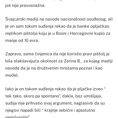
još nije pravosnažna.
Švajcarski mediji ne navode nacionalnost osuđenog, ali
je on sam tokom suđenja rekao da je banke opljačkao
replikom pištolja koju je u Bosni i Hercegovini kupio za
manje od 10 evra.
Zapravo, sama činjenica da nije koristio pravi pištolj je
bila olakšavajuća okolnost za Zerina B., za kojeg mediji
navode da je na društvenim mrežama poznat i kao
model.
Iako je on tokom suđenja rekao da je pljačke izveo “
tek tako, skoro pa spontano”, dakle, bez umišljaja,
sudija nije prihvatio ovaj argument, naglasivši da su
njegovi napadi bili “ krajnje sebični i apsolutno
nemilosrdni”.