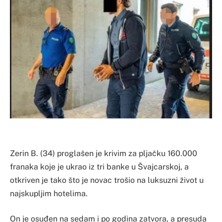
Zerin B. (34) proglašen je krivim za pljačku 160.000
franaka koje je ukrao iz tri banke u Švajcarskoj, a
otkriven je tako što je novac trošio na luksuzni život u
najskupljim hotelima.
On je osuđen na sedam i po godina zatvora, a presuda