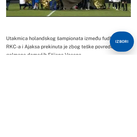
Utakmica holandskog šampionata između fudbalera
IZBORI
RKC-a i Ajaksa prekinuta je zbog teške povrede
golmana domaćih Etijena Vasena.
Kako prenose holandski mediji, on se u 85. minutu
sudario sa napadačem Ajaksa Brajanom Brobijem i u
teškom stanju prebačen u bolnicu.
Navodno, 28-godišnji golman se bori za život, prenosi
Tanjug. U trenutku prekida Ajaks je vodio 3:2.
https://x.com/NewsFoot89/status/1708368372298109
395?s=20