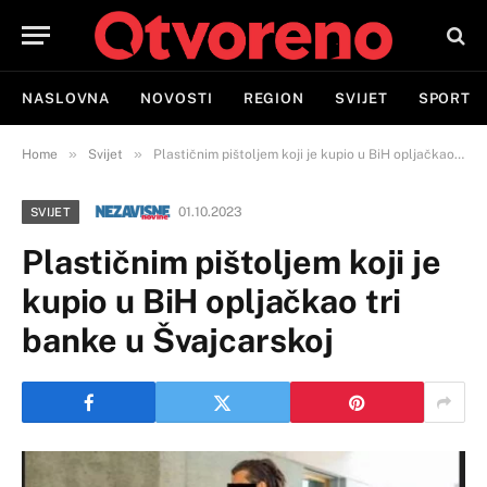
NASLOVNA
NOVOSTI
REGION
SVIJET
SPORT
»
»
Home
Svijet
Plastičnim pištoljem koji je kupio u BiH opljačkao tri banke u Švajcarskoj
01.10.2023
SVIJET
Plastičnim pištoljem koji je
kupio u BiH opljačkao tri
banke u Švajcarskoj