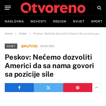
NASLOVNA
NOVOSTI
REGION
SVIJET
SPORT
»
»
Home
Svijet
Peskov: Nećemo dozvoliti Americi da sa nama govori sa pozicije sile
30.03.2021
SVIJET
Peskov: Nećemo dozvoliti
Americi da sa nama govori
sa pozicije sile