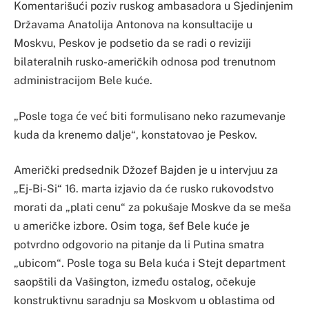
Komentarišući poziv ruskog ambasadora u Sjedinjenim
Državama Anatolija Antonova na konsultacije u
Moskvu, Peskov je podsetio da se radi o reviziji
bilateralnih rusko-američkih odnosa pod trenutnom
administracijom Bele kuće.
„Posle toga će već biti formulisano neko razumevanje
kuda da krenemo dalje“, konstatovao je Peskov.
Američki predsednik Džozef Bajden je u intervjuu za
„Ej-Bi-Si“ 16. marta izjavio da će rusko rukovodstvo
morati da „plati cenu“ za pokušaje Moskve da se meša
u američke izbore. Osim toga, šef Bele kuće je
potvrdno odgovorio na pitanje da li Putina smatra
„ubicom“. Posle toga su Bela kuća i Stejt department
saopštili da Vašington, između ostalog, očekuje
konstruktivnu saradnju sa Moskvom u oblastima od