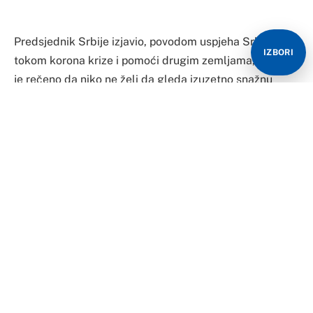
Predsjednik Srbije izjavio, povodom uspjeha Srbije
IZBORI
tokom korona krize i pomoći drugim zemljama, da mu
je rečeno da niko ne želi da gleda izuzetno snažnu
Srbiju.
“I to nisu krili, to su mi u lice rekli važni predstavnici
velikih sila. To hoću da ljudi u Srbiji znaju”, rekao je
Aleksandar Vučić, dodajući da ne može da otkrije izvor.
Podsjetio je da je Srbija poslala pomoć Italiji u
vrijednosti od 10 miliona evra i da su tada u EU to
doživjeli to kao politički udarac, a ne kao solidarnost.
Dodaje da je vidio i kako su u Evropi u pojedinim
zemljama falsifikovali podatke o privrednom rastu za