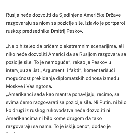
Rusija neće dozvoliti da Sjedinjene Američke Države
razgovaraju sa njom sa pozicije sile, izjavio je portparol
ruskog predsednika Dmitrij Peskov.
„Ne bih želeo da pričam o ekstremnim scenarijima, ali
niko neće dozvoliti Americi da sa Rusijom razgovara sa
pozicije sile. To je nemoguće“, rekao je Peskov u
intervjuu za list „Argumenti i fakti“, komentarišući
mogućnost prekidanja diplomatskih odnosa između
Moskve i Vašingtona.
„Amerikanci sada kao mantra ponavljaju, recimo, sa
svima ćemo razgovarati sa pozicije sile. Ni Putin, ni bilo
ko drugi iz ruskog rukovodstva neće dozvoliti ni
Amerikancima ni bilo kome drugom da tako
razgovaraju sa nama. To je isključeno“, dodao je