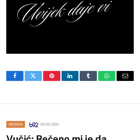
Facebook
Twitter
Pinterest
LinkedIn
Tumblr
WhatsApp
Email
30.03.2021
REGION
Vučić: Rečeno mi je da