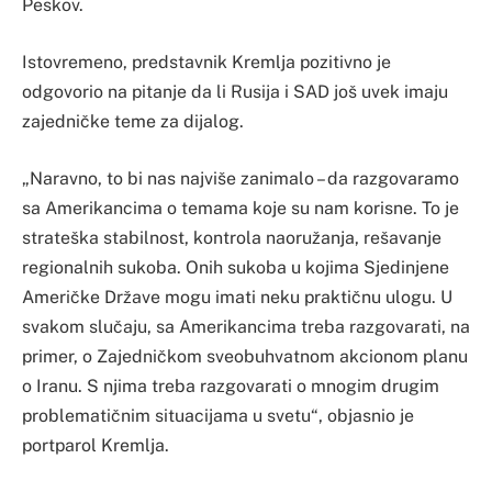
Peskov.
Istovremeno, predstavnik Kremlja pozitivno je
odgovorio na pitanje da li Rusija i SAD još uvek imaju
zajedničke teme za dijalog.
„Naravno, to bi nas najviše zanimalo – da razgovaramo
sa Amerikancima o temama koje su nam korisne. To je
strateška stabilnost, kontrola naoružanja, rešavanje
regionalnih sukoba. Onih sukoba u kojima Sjedinjene
Američke Države mogu imati neku praktičnu ulogu. U
svakom slučaju, sa Amerikancima treba razgovarati, na
primer, o Zajedničkom sveobuhvatnom akcionom planu
o Iranu. S njima treba razgovarati o mnogim drugim
problematičnim situacijama u svetu“, objasnio je
portparol Kremlja.