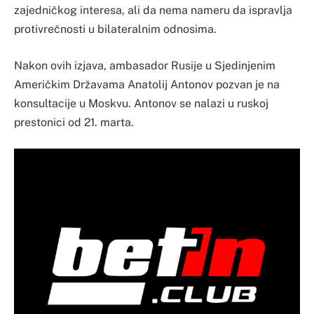
zajedničkog interesa, ali da nema nameru da ispravlja
protivrečnosti u bilateralnim odnosima.
Nakon ovih izjava, ambasador Rusije u Sjedinjenim
Američkim Državama Anatolij Antonov pozvan je na
konsultacije u Moskvu. Antonov se nalazi u ruskoj
prestonici od 21. marta.