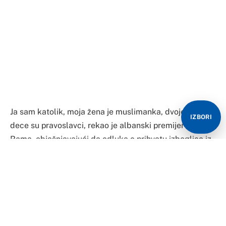
Ja sam katolik, moja žena je muslimanka, dvoje starije
IZBORI
dece su pravoslavci, rekao je albanski premijer Edi
Rama, objašnjavajući da odluka o prihvatu izbeglica iz
Avganistana nije u vezi sa religijom.
Rama je rekao da to što su Albanija i Avganistan
većinski muslimanske zemlje nije imalo uticaj na
odluku Vlade o prihvatu izbeglica.
„Ja sam katolik. Moja žena je muslimanka. Dvoje starije