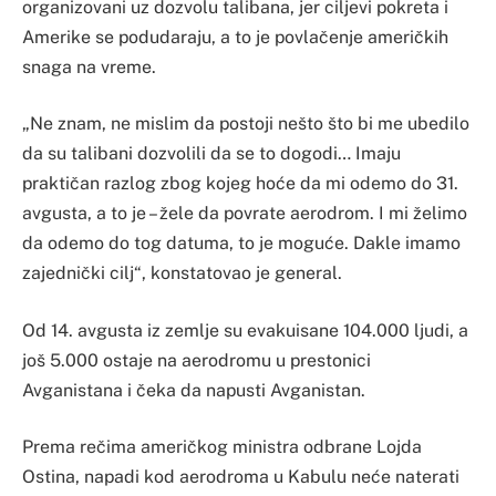
organizovani uz dozvolu talibana, jer ciljevi pokreta i
Amerike se podudaraju, a to je povlačenje američkih
snaga na vreme.
„Ne znam, ne mislim da postoji nešto što bi me ubedilo
da su talibani dozvolili da se to dogodi… Imaju
praktičan razlog zbog kojeg hoće da mi odemo do 31.
avgusta, a to je – žele da povrate aerodrom. I mi želimo
da odemo do tog datuma, to je moguće. Dakle imamo
zajednički cilj“, konstatovao je general.
Od 14. avgusta iz zemlje su evakuisane 104.000 ljudi, a
još 5.000 ostaje na aerodromu u prestonici
Avganistana i čeka da napusti Avganistan.
Prema rečima američkog ministra odbrane Lojda
Ostina, napadi kod aerodroma u Kabulu neće naterati