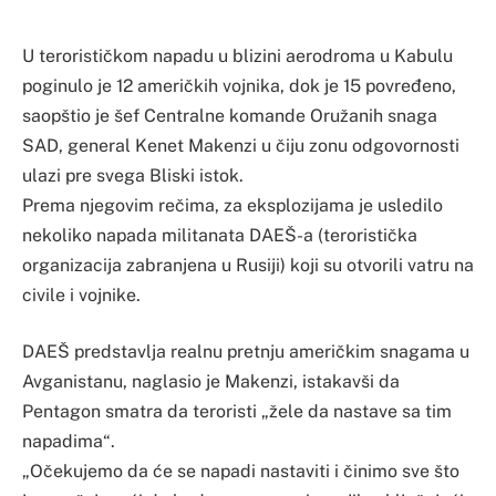
U terorističkom napadu u blizini aerodroma u Kabulu
poginulo je 12 američkih vojnika, dok je 15 povređeno,
saopštio je šef Centralne komande Oružanih snaga
SAD, general Kenet Makenzi u čiju zonu odgovornosti
ulazi pre svega Bliski istok.
Prema njegovim rečima, za eksplozijama je usledilo
nekoliko napada militanata DAEŠ-a (teroristička
organizacija zabranjena u Rusiji) koji su otvorili vatru na
civile i vojnike.
DAEŠ predstavlja realnu pretnju američkim snagama u
Avganistanu, naglasio je Makenzi, istakavši da
Pentagon smatra da teroristi „žele da nastave sa tim
napadima“.
„Očekujemo da će se napadi nastaviti i činimo sve što