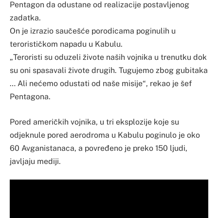
Pentagon da odustane od realizacije postavljenog
zadatka.
On je izrazio saučešće porodicama poginulih u
terorističkom napadu u Kabulu.
„Teroristi su oduzeli živote naših vojnika u trenutku dok
su oni spasavali živote drugih. Tugujemo zbog gubitaka
… Ali nećemo odustati od naše misije“, rekao je šef
Pentagona.
Pored američkih vojnika, u tri eksplozije koje su
odjeknule pored aerodroma u Kabulu poginulo je oko
60 Avganistanaca, a povređeno je preko 150 ljudi,
javljaju mediji.