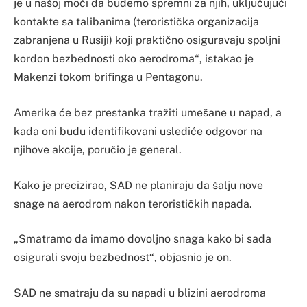
je u našoj moći da budemo spremni za njih, uključujući
kontakte sa talibanima (teroristička organizacija
zabranjena u Rusiji) koji praktično osiguravaju spoljni
kordon bezbednosti oko aerodroma“, istakao je
Makenzi tokom brifinga u Pentagonu.
Amerika će bez prestanka tražiti umešane u napad, a
kada oni budu identifikovani uslediće odgovor na
njihove akcije, poručio je general.
Kako je precizirao, SAD ne planiraju da šalju nove
snage na aerodrom nakon terorističkih napada.
„Smatramo da imamo dovoljno snaga kako bi sada
osigurali svoju bezbednost“, objasnio je on.
SAD ne smatraju da su napadi u blizini aerodroma