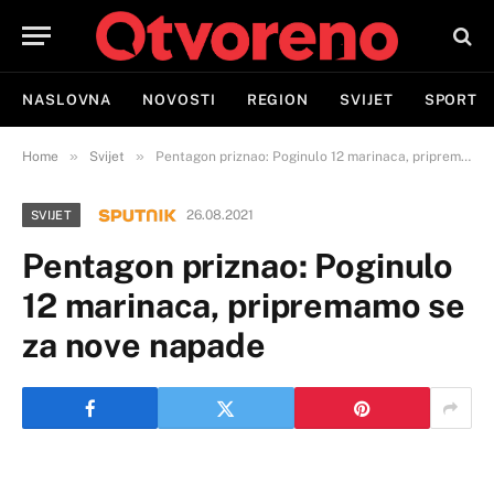
NASLOVNA
NOVOSTI
REGION
SVIJET
SPORT
»
»
Home
Svijet
Pentagon priznao: Poginulo 12 marinaca, pripremamo se za nove napade
26.08.2021
SVIJET
Pentagon priznao: Poginulo
12 marinaca, pripremamo se
za nove napade